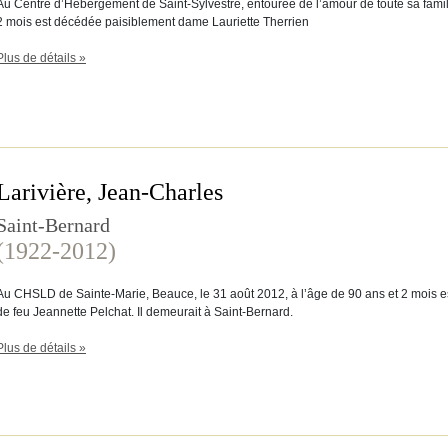
Au Centre d’Hébergement de Saint-Sylvestre, entourée de l’amour de toute sa famill
2 mois est décédée paisiblement dame Lauriette Therrien
Plus de détails »
Larivière, Jean-Charles
Saint-Bernard
(1922-2012)
Au CHSLD de Sainte-Marie, Beauce, le 31 août 2012, à l’âge de 90 ans et 2 mois e
de feu Jeannette Pelchat. Il demeurait à Saint-Bernard.
Plus de détails »