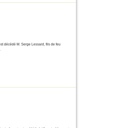
st décédé M. Serge Lessard, fils de feu
.