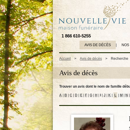
1 866 610-5255
AVIS DE DÉCÈS
|
NOS
Accueil
>
Avis de décès
>
Recherche
Avis de décès
Trouver un avis dont le nom de famille débu
A
|
B
|
C
|
D
|
E
|
F
|
G
|
H
|
I
|
J
|
K
|
L
|
M
|
N
|