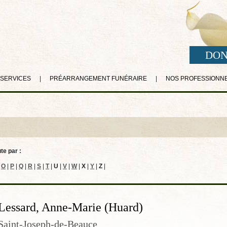
DON
 SERVICES
|
PRÉARRANGEMENT FUNÉRAIRE
|
NOS PROFESSIONN
te par :
O
|
P
|
Q
|
R
|
S
|
T
|
U
|
V
|
W
|
X
|
Y
|
Z
|
Lessard, Anne-Marie (Huard)
Saint-Joseph-de-Beauce