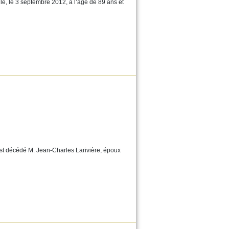
e, le 3 septembre 2012, à l’âge de 89 ans et
st décédé M. Jean-Charles Larivière, époux