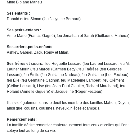
Mme Bibiane Maheu
Ses enfants :
Donald et feu Simon (feu Jacynthe Bernard).
Ses petits-enfants :
Anne-Marie (Francis Gagné), feu Jonathan et Sarah (Guillaume Maheux).
Ses arrière-petits-enfants :
Ashley, Gabriel, Zack, Romy et Milan.
Ses frères et sœurs:
feu Huguette Lessard (feu Laurent Lessard, feu M.
Laurier Morin), feu Marcel (Carmen Betty), feu Thérèse (feu Georges
Lessard), feu Émile (feu Ghislaine Nadeau), feu Ghislaine (Lee Fecteau),
feu Élie (feu Germaine Gagnon, feu Madeleine Lambert), feu Clément
(Céline Lessard), Lise (feu Jean-Paul Cloutier, Richard Marchand), feu
Roland (Annette Giguère) et Jacqueline (Roger Fecteau).
Il laisse également dans le deuil les membre des familles Maheu, Doyon,
ainsi que, cousins, cousines, neveux, nièces et ami(e)s.
Remerciements :
La famille désire remercier chaleureusement tous ceux et celles qui l’ont
côtoyé tout au long de sa vie.