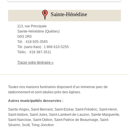
Sainte-Hénédine
113, rue Principale
Sainte-Hénédine (Québec)
G0S 2R0
Tél. : 418 935-3565
Tél. (sans frais) : 1 866 610-5255
Téléc. : 418 387-3511
Tracer votre itinéraire »
Toutes nos maisons funéraires disposent d’un immense parc de
stationnement et sont situées près des églises.
Autres municipalités desservies :
Saints-Anges
,
Saint-Bernard
,
Saint-Elzéar
,
Saint-Frédéric
,
Saint-Henri
,
Saint-Isidore
,
Saint-Jules
,
Saint-Lambert-de-Lauzon
,
Sainte-Marguerite
,
Saint-Narcisse
,
Saint-Odilon
,
Saint-Patrice de Beaurivage
,
Saint-
Séverin
,
Scott
,
Tring-Jonction