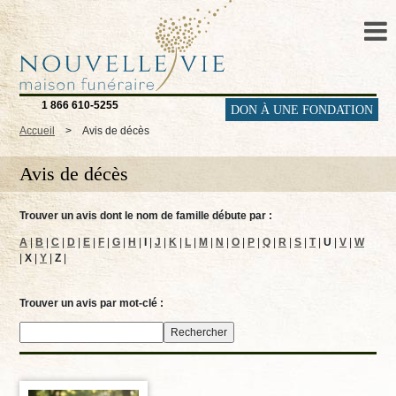
1 866 610-5255
DON À UNE FONDATION
Accueil
>
Avis de décès
Avis de décès
Trouver un avis dont le nom de famille débute par :
A
|
B
|
C
|
D
|
E
|
F
|
G
|
H
|
I
|
J
|
K
|
L
|
M
|
N
|
O
|
P
|
Q
|
R
|
S
|
T
|
U
|
V
|
W
|
X
|
Y
|
Z
|
Trouver un avis par mot-clé :