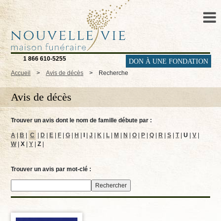
1 866 610-5255
DON À UNE FONDATION
Accueil
>
Avis de décès
>
Recherche
Avis de décès
Trouver un avis dont le nom de famille débute par :
A
|
B
|
C
|
D
|
E
|
F
|
G
|
H
|
I
|
J
|
K
|
L
|
M
|
N
|
O
|
P
|
Q
|
R
|
S
|
T
|
U
|
V
|
W
|
X
|
Y
|
Z
|
Trouver un avis par mot-clé :