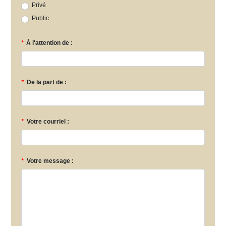
Privé
Public
*
À l'attention de :
*
De la part de :
*
Votre courriel :
*
Votre message :