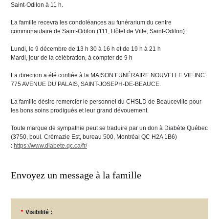
Saint-Odilon à 11 h.
La famille recevra les condoléances au funérarium du centre
communautaire de Saint-Odilon (111, Hôtel de Ville, Saint-Odilon) :
Lundi, le 9 décembre de 13 h 30 à 16 h et de 19 h à 21 h
Mardi, jour de la célébration, à compter de 9 h
La direction a été confiée à la MAISON FUNÉRAIRE NOUVELLE VIE INC.
775 AVENUE DU PALAIS, SAINT-JOSEPH-DE-BEAUCE.
La famille désire remercier le personnel du CHSLD de Beauceville pour
les bons soins prodigués et leur grand dévouement.
Toute marque de sympathie peut se traduire par un don à Diabète Québec
(3750, boul. Crémazie Est, bureau 500, Montréal QC H2A 1B6)
:
https://www.diabete.qc.ca/fr/
Envoyez un message à la famille
*
Visibilité :