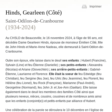
Imprimer
Hinds, Gearleen (Côté)
Saint-Odilon-de-Cranbourne
(1934-2024)
Au CHSLD de Beauceville, le 16 novembre 2024, à l'âge de 90 ans, est
décédée Dame Gearleen Hinds, épouse de monsieur Émilien Côté, fille
de John Hinds et Marie-Anne Nadeau, elle demeurait à Saint-Odilon-de-
Cranbourne.
Outre son époux, elle laisse dans le deuil
ses enfants :
Hubert (Francine),
Sylvain (Line) et feu Étienne (Danielle)
; ses petits-enfants :
Alexandra
(Nicolas) et Ariane (Giovechkin)
; ses arrière-petits-enfants :
Gabriel-
Étienne, Laurianne et Florence.
Elle était la soeur de
feu Edwidge (feu
Christian), feu Sergine (feu Joe), feu Ulric (feu Jeannine), feu Florent, feu
Hélène (feu Lionel), feu Rock (Françoise), Marianne (Paul-André),
Georgeline (Normand), feu John Jr. et Joe-Ann (Gaëtan). Elle laisse
également dans le deuil les membres des familles Côté ainsi que
plusieurs neveux, nièces, cousins, cousines et de nombreux amis ainsi
que les enfants (conjoint(e)) et petits-enfants par alliance d’Hubert.
Une célébration de la parole se déroulera le 10 décembre en l’église de