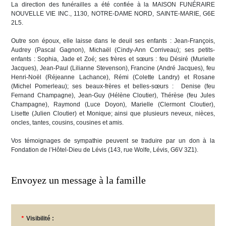
La direction des funérailles a été confiée à la MAISON FUNÉRAIRE
NOUVELLE VIE INC., 1130, NOTRE-DAME NORD, SAINTE-MARIE, G6E
2L5.
Outre son époux, elle laisse dans le deuil ses enfants : Jean-François,
Audrey (Pascal Gagnon), Michaël (Cindy-Ann Corriveau); ses petits-
enfants : Sophia, Jade et Zoé; ses frères et sœurs : feu Désiré (Murielle
Jacques), Jean-Paul (Lilianne Stevenson), Francine (André Jacques), feu
Henri-Noël (Réjeanne Lachance), Rémi (Colette Landry) et Rosane
(Michel Pomerleau); ses beaux-frères et belles-sœurs : Denise (feu
Fernand Champagne), Jean-Guy (Hélène Cloutier), Thérèse (feu Jules
Champagne), Raymond (Luce Doyon), Marielle (Clermont Cloutier),
Lisette (Julien Cloutier) et Monique; ainsi que plusieurs neveux, nièces,
oncles, tantes, cousins, cousines et amis.
Vos témoignages de sympathie peuvent se traduire par un don à la
Fondation de l’Hôtel-Dieu de Lévis (143, rue Wolfe, Lévis, G6V 3Z1).
Envoyez un message à la famille
*
Visibilité :