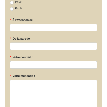
Privé
Public
*
À l'attention de :
*
De la part de :
*
Votre courriel :
*
Votre message :