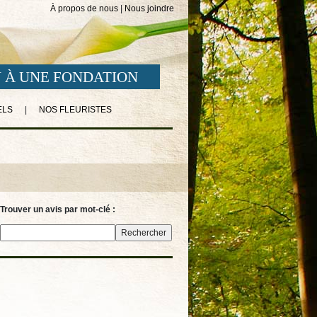
À propos de nous
|
Nous joindre
 À UNE FONDATION
ELS
|
NOS FLEURISTES
Trouver un avis par mot-clé :