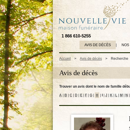
1 866 610-5255
AVIS DE DÉCÈS
|
NOS
Accueil
>
Avis de décès
>
Recherche
Avis de décès
Trouver un avis dont le nom de famille débu
A
|
B
|
C
|
D
|
E
|
F
|
G
|
H
|
I
|
J
|
K
|
L
|
M
|
N
|