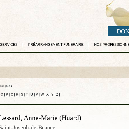
DON
 SERVICES
|
PRÉARRANGEMENT FUNÉRAIRE
|
NOS PROFESSIONN
te par :
O
|
P
|
Q
|
R
|
S
|
T
|
U
|
V
|
W
|
X
|
Y
|
Z
|
Lessard, Anne-Marie (Huard)
Saint-Joseph-de-Beauce