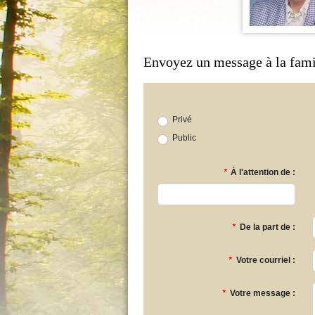
Envoyez un message à la fami
Privé
Public
*
À l'attention de :
*
De la part de :
*
Votre courriel :
*
Votre message :