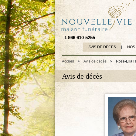
1 866 610-5255
AVIS DE DÉCÈS
|
NOS
Accueil
>
Avis de décès
>
Rose-Ella H
Avis de décès