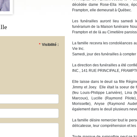
décédée dame Rose-Ella Hince, épo
Frampton, elle demeurait à Québec.
Les funérailles auront lieu samed
lle
funérarium de la Maison funéraire Nouv
Frampton et de là au Cimetière paroissi
La famille recevra les condoléances a
*
Visibilité :
Vie Inc.
Samedi, jour des funérailles à compter
La direction des funérailles a été 
INC., 141 RUE PRINCIPALE, FRAMPT
Elle laisse dans le deuil sa fille Régin
Jimmy et Joey. Elle était la soeur de 
(feu Louis-Philippe Larivière), Lina (
Marcoux), Lucille (Raymond Pilote)
Morissette), Anyse (Raymond Audet
également dans le deuil plusieurs neve
La famille désire remercier tout le per
délicatesse, leur compréhension et les
Toute marque de sympathie peut se tra