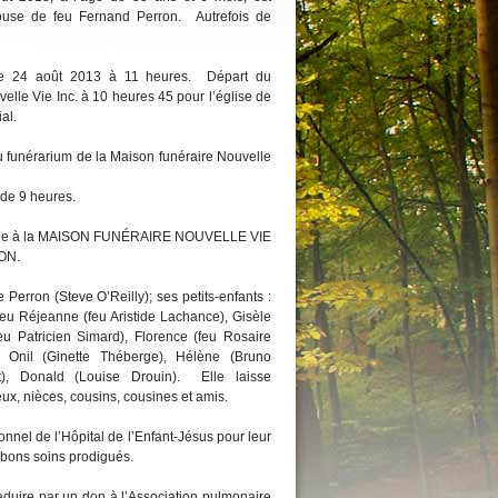
use de feu Fernand Perron. Autrefois de
i le 24 août 2013 à 11 heures. Départ du
elle Vie Inc. à 10 heures 45 pour l’église de
al.
u funérarium de la Maison funéraire Nouvelle
 de 9 heures.
confiée à la MAISON FUNÉRAIRE NOUVELLE VIE
ON.
e Perron (Steve O’Reilly); ses petits-enfants :
feu Réjeanne (feu Aristide Lachance), Gisèle
feu Patricien Simard), Florence (feu Rosaire
, Onil (Ginette Théberge), Hélène (Bruno
), Donald (Louise Drouin). Elle laisse
ux, nièces, cousins, cousines et amis.
sonnel de l’Hôpital de l’Enfant-Jésus pour leur
 bons soins prodigués.
duire par un don à l’Association pulmonaire