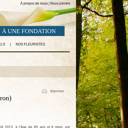
À propos de nous
|
Nous joindre
 À UNE FONDATION
ELS
|
NOS FLEURISTES
Imprimer
ron)
août 2013, à l’âge de 85 ans et 6 mois, est