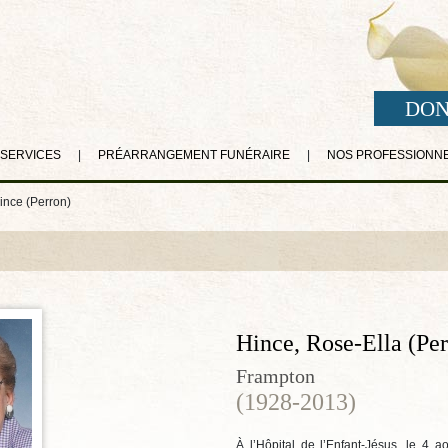
DON
 SERVICES
|
PRÉARRANGEMENT FUNÉRAIRE
|
NOS PROFESSIONN
ince (Perron)
Hince, Rose-Ella (Per
Frampton
(1928-2013)
À l’Hôpital de l’Enfant-Jésus, le 4 