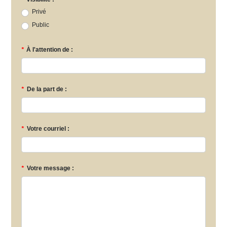
Privé
Public
*
À l'attention de :
*
De la part de :
*
Votre courriel :
*
Votre message :