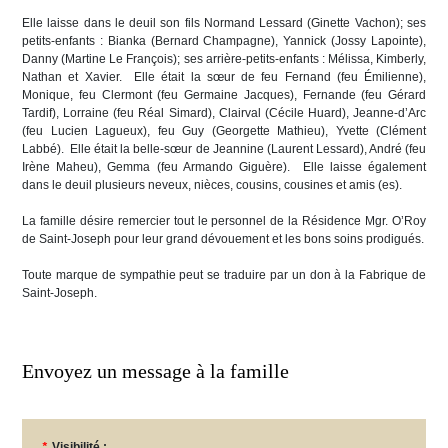
Elle laisse dans le deuil son fils Normand Lessard (Ginette Vachon); ses
petits-enfants : Bianka (Bernard Champagne), Yannick (Jossy Lapointe),
Danny (Martine Le François); ses arrière-petits-enfants : Mélissa, Kimberly,
Nathan et Xavier. Elle était la sœur de feu Fernand (feu Émilienne),
Monique, feu Clermont (feu Germaine Jacques), Fernande (feu Gérard
Tardif), Lorraine (feu Réal Simard), Clairval (Cécile Huard), Jeanne-d’Arc
(feu Lucien Lagueux), feu Guy (Georgette Mathieu), Yvette (Clément
Labbé). Elle était la belle-sœur de Jeannine (Laurent Lessard), André (feu
Irène Maheu), Gemma (feu Armando Giguère). Elle laisse également
dans le deuil plusieurs neveux, nièces, cousins, cousines et amis (es).
La famille désire remercier tout le personnel de la Résidence Mgr. O’Roy
de Saint-Joseph pour leur grand dévouement et les bons soins prodigués.
Toute marque de sympathie peut se traduire par un don à la Fabrique de
Saint-Joseph.
Envoyez un message à la famille
*
Visibilité :