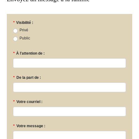
*
Visibilité :
Privé
Public
*
À l'attention de :
*
De la part de :
*
Votre courriel :
*
Votre message :