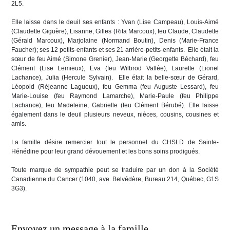
2L5.
Elle laisse dans le deuil ses enfants : Yvan (Lise Campeau), Louis-Aimé
(Claudette Giguère), Lisanne, Gilles (Rita Marcoux), feu Claude, Claudette
(Gérald Marcoux), Marjolaine (Normand Boutin), Denis (Marie-France
Faucher); ses 12 petits-enfants et ses 21 arrière-petits-enfants. Elle était la
sœur de feu Aimé (Simone Grenier), Jean-Marie (Georgette Béchard), feu
Clément (Lise Lemieux), Eva (feu Wilbrod Vallée), Laurette (Lionel
Lachance), Julia (Hercule Sylvain). Elle était la belle-sœur de Gérard,
Léopold (Réjeanne Lagueux), feu Gemma (feu Auguste Lessard), feu
Marie-Louise (feu Raymond Lamarche), Marie-Paule (feu Philippe
Lachance), feu Madeleine, Gabrielle (feu Clément Bérubé). Elle laisse
également dans le deuil plusieurs neveux, nièces, cousins, cousines et
amis.
La famille désire remercier tout le personnel du CHSLD de Sainte-
Hénédine pour leur grand dévouement et les bons soins prodigués.
Toute marque de sympathie peut se traduire par un don à la Société
Canadienne du Cancer (1040, ave. Belvédère, Bureau 214, Québec, G1S
3G3).
Envoyez un message à la famille