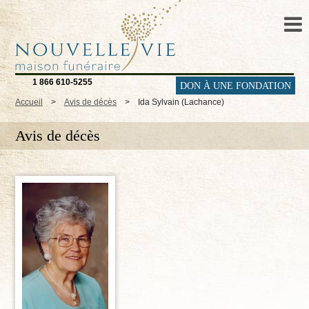
1 866 610-5255
DON À UNE FONDATION
Accueil
>
Avis de décès
>
Ida Sylvain (Lachance)
Avis de décès