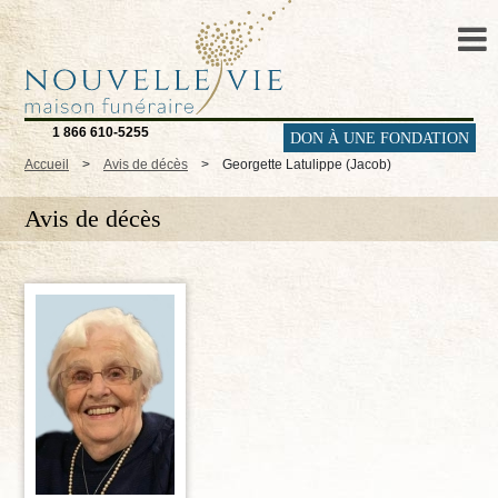
1 866 610-5255
DON À UNE FONDATION
Accueil
>
Avis de décès
>
Georgette Latulippe (Jacob)
Avis de décès