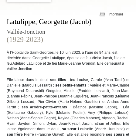
Imprimer
Latulippe, Georgette (Jacob)
Vallée-Jonction
(1929-2023)
À l’Hôpital de Saint-Georges, le 10 juin 2023, à l’âge de 94 ans, est
décédée dame Georgette Latulippe, épouse de feu Victor Jacob, fille de
feu Adélard Latulippe et de feu Marie-Jeanne Grondin. Elle demeurait à
Vallée-Jonction.
Elle laisse dans le deuil
ses filles
: feu Louise, Carole (Yvan Tardif) et
Danielle (Marquis Lessard) ;
ses petits-enfants
: Valérie et Marie-Claude
(Raymond Delarosbil) Grégoire, Mireille (Frédéric Lessard), Jean-Marc
(Dannie Pépin), Jean-Philippe (Joannie Giguère), Jean-Francois (Mélanie
Gilbert) Lessard, Pier-­Olivier (Marie-Hélène Gauthier) et Andrée-Anne
Tardif ;
ses arrière-petits-­enfants
: Béatrice (Maxime Labbé), Léa
(Guillaume Gaboury), Kyle (Mélanie Poulin), Amy (Philippe Lehoux),
Nathan (Anne-Sophie Gagné), Kaylee (Charles Maheux), Alysson, Rachel,
Ryan, Jayden, Simon, Dylan, Jean-Krystof, Justin, Ethan et Arthur. Elle
laisse également dans le deuil,
sa sœur
Louisette (André Hurtubise) et
son frère
Pierre (Francine Gravel). Elle est allée rejoindre
ses sœurs et