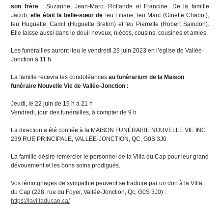
son frère
: Suzanne, Jean-Marc, Rollande et Francine. De la famille
Jacob,
elle était la belle-sœur de
feu Liliane, feu Marc (Ginette Chabot),
feu Huguette, Camil (Huguette Breton) et feu Pierrette (Robert Saindon).
Elle laisse aussi dans le deuil neveux, nièces, cousins, cousines et amies.
Les funérailles auront lieu le vendredi 23 juin 2023 en l’église de Vallée-
Jonction à 11 h.
La famille recevra les condoléances
au funérarium de la Maison
funéraire Nouvelle Vie de
Vallée-Jonction :
Jeudi, le 22 juin de 19 h à 21 h
Vendredi, jour des funérailles, à compter de 9 h
La direction a été confiée à la MAISON FUNÉRAIRE NOUVELLE VIE INC.
239 RUE PRINCIPALE, VALLÉE-JONCTION, QC, G0S 3J0
La famille désire remercier le personnel de la Villa du Cap pour leur grand
dévouement et les bons soins prodigués.
Vos témoignages de sympathie peuvent se traduire par un don à la Villa
du Cap (228, rue du Foyer, Vallée-Jonction, Qc, G0S 3J0) :
https://lavilladucap.ca/