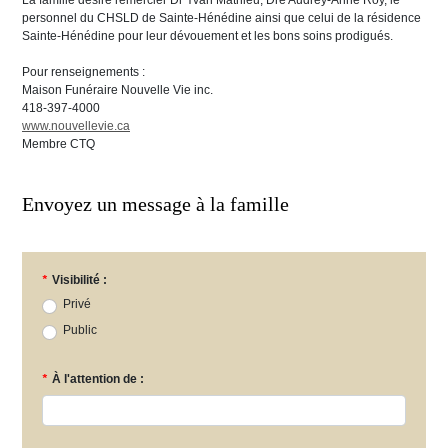
La famille désire remercier Dr Yvan Mathieu, Dre Audrey-Anne Roy, le
personnel du CHSLD de Sainte-Hénédine ainsi que celui de la résidence
Sainte-Hénédine pour leur dévouement et les bons soins prodigués.
Pour renseignements :
Maison Funéraire Nouvelle Vie inc.
418-397-4000
www.nouvellevie.ca
Membre CTQ
Envoyez un message à la famille
*
Visibilité :
Privé
Public
*
À l'attention de :