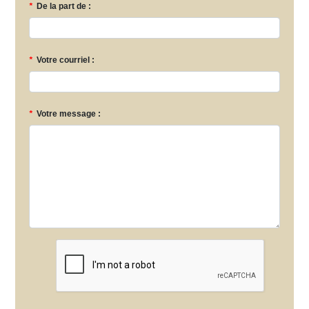
*
De la part de :
*
Votre courriel :
*
Votre message :