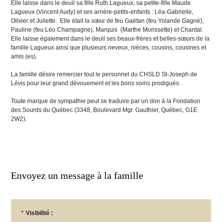
Elle laisse dans le deuil sa fille Ruth Lagueux; sa petite-fille Maude
Lagueux (Vincent Audy) et ses arrière-petits-enfants : Léa-Gabrielle,
Olivier et Juliette. Elle était la sœur de feu Gaëtan (feu Yolande Gagné),
Pauline (feu Léo Champagne), Marquis (Marthe Morissette) et Chantal.
Elle laisse également dans le deuil ses beaux-frères et belles-sœurs de la
famille Lagueux ainsi que plusieurs neveux, nièces, cousins, cousines et
amis (es).
La famille désire remercier tout le personnel du CHSLD St-Joseph de
Lévis pour leur grand dévouement et les bons soins prodigués.
Toute marque de sympathie peut se traduire par un don à la Fondation
des Sourds du Québec (3348, Boulevard Mgr. Gauthier, Québec, G1E
2W2).
Envoyez un message à la famille
*
Visibilité :