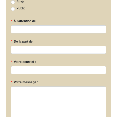
Privé
Public
*
À l'attention de :
*
De la part de :
*
Votre courriel :
*
Votre message :