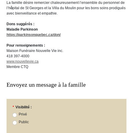
La famille désire remercier chaleureusement l’ensemble du personnel de
l’h
ô
pital de St Georges et la Villa du Moulin pour les bons soins prodigués
avec bienveillance et empathie.
Dons suggérés :
Maladie Parkinson
https://parkinsonquebec.ca/don/
Pour renseignements :
Maison Funéraire Nouvelle Vie inc.
418 397-4000
www.nouvellevie.ca
Membre CTQ
Envoyez un message à la famille
*
Visibilité :
Privé
Public