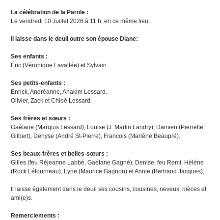
La célébration de la Parole :
Le vendredi 10 Juillet 2026 à 11 h, en ce même lieu.
Il laisse dans le deuil outre son épouse Diane:
Ses enfants :
Éric (Véronique Lavallée) et Sylvain.
Ses petits-enfants :
Enrick, Andréanne, Anakim Lessard.
Olivier, Zack et Chloé Lessard.
Ses frères et sœurs :
Gaétane (Marquis Lessard), Louise (J. Martin Landry), Damien (Pierrette
Gilbert), Denyse (André St-Pierre), Francois (Marlène Beaupré).
Ses beaux-frères et belles-sœurs :
Gilles (feu Réjeanne Labbé, Gaétane Gagné), Denise, feu Remi, Hélène
(Rock Létourneau), Lyne (Maurice Gagnon) et Annie (Bertrand Jacques),
Il laisse également dans le deuil ses cousins, cousines, neveux, nièces et
ami(e)s.
Remerciements :