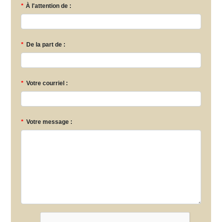
*
À l'attention de :
*
De la part de :
*
Votre courriel :
*
Votre message :