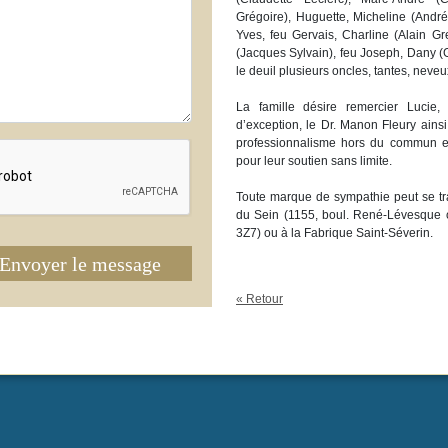
Grégoire), Huguette, Micheline (André
Yves, feu Gervais, Charline (Alain Gre
(Jacques Sylvain), feu Joseph, Dany (
le deuil plusieurs oncles, tantes, neveu
La famille désire remercier Lucie,
d’exception, le Dr. Manon Fleury ains
professionnalisme hors du commun et
pour leur soutien sans limite.
Toute marque de sympathie peut se tr
du Sein (1155, boul. René-Lévesque 
3Z7) ou à la Fabrique Saint-Séverin.
Envoyer le message
« Retour