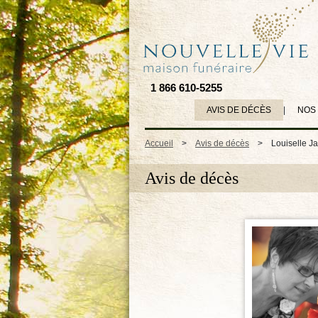
1 866 610-5255
AVIS DE DÉCÈS
|
NOS
Accueil
>
Avis de décès
>
Louiselle J
Avis de décès