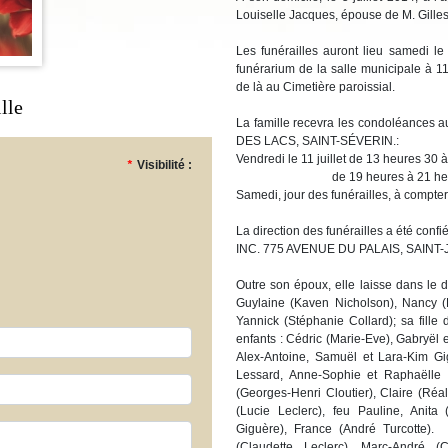
Louiselle Jacques, épouse de M. Gilles
Les funérailles auront lieu samedi l
funérarium de la salle municipale à 11
de là au Cimetière paroissial.
lle
La famille recevra les condoléances
DES LACS, SAINT-SÉVERIN.:
Vendredi le 11 juillet de 13 heures 30 
*
Visibilité :
de 19 heures à 21 heur
Samedi, jour des funérailles, à compte
La direction des funérailles a été 
INC. 775 AVENUE DU PALAIS, SAIN
Outre son époux, elle laisse dans le 
Guylaine (Kaven Nicholson), Nancy 
Yannick (Stéphanie Collard); sa fille
enfants : Cédric (Marie-Eve), Gabryël 
Alex-Antoine, Samuël et Lara-Kim G
Lessard, Anne-Sophie et Raphaëlle 
(Georges-Henri Cloutier), Claire (Ré
(Lucie Leclerc), feu Pauline, Anita
Giguère), France (André Turcotte). 
(Claudette Leclerc), Marc-André (