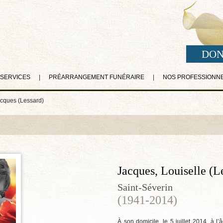
DON
 SERVICES
|
PRÉARRANGEMENT FUNÉRAIRE
|
NOS PROFESSIONN
acques (Lessard)
Jacques, Louiselle (L
Saint-Séverin
(1941-2014)
À son domicile, le 5 juillet 2014, à 