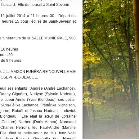
 Lessard. Elle demeurait à Saint-Séverin.
e 12 juillet 2014 à 11 heures 30. Départ du
 heures 15 pour l’église de Saint-Séverin et
 au funérarium de la SALLE MUNICIPALE, 900
à 16 heures
es 30
r de 9 heures
confiée à la MAISON FUNÉRAIRE NOUVELLE VIE
T-JOSEPH-DE-BEAUCE.
deuil ses enfants : Andrée (André Lachance),
(Danny Giguère), Nadyne (Sylvain Nadeau),
 de coeur Annie (Yves Blondeau); ses petits-
et Ann-Félixe Lachance, Frédérike Nicholson,
iguère, Rafaël et Joshua Nadeau, Ludovick
Blondeau. Elle était la sœur de Lorraine
al Couture), Norbert (Doris Maheu), Normand
 (Charles Perron), feu Paul-André (Martine
Elle était la belle-sœur de feu Jean-Noël
Charlyne Bisson), Georgette (feu Honoré