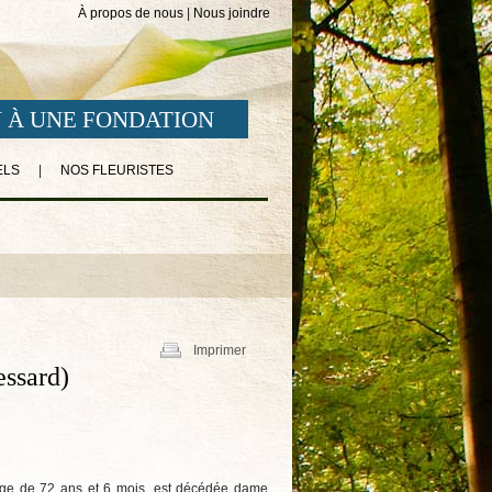
À propos de nous
|
Nous joindre
 À UNE FONDATION
ELS
|
NOS FLEURISTES
Imprimer
essard)
l’âge de 72 ans et 6 mois, est décédée dame