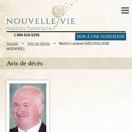
1 866 610-5255
DON À UNE FONDATION
Accueil
>
Avis de décès
>
Michel Lambert (NÉCROLOGIE
MODIFIÉE)
Avis de décès