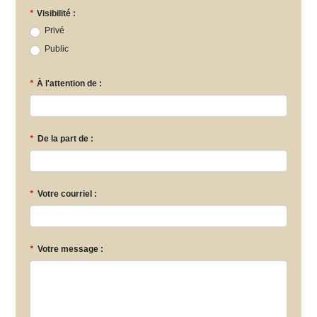
*
Visibilité :
Privé
Public
*
À l'attention de :
*
De la part de :
*
Votre courriel :
*
Votre message :