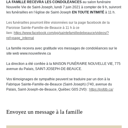
LA FAMILLE RECEVRA LES CONDOLÉANCES
au salon funéraire
Nouvelle Vie de Saint-Joseph, lundi 7 juin 2021 à compter de 9 h, suivront
les funérailles en l’église de Saint-Joseph
EN TOUTE INTIMITÉ
à 11 h.
Les funérailles pourront être visionnées sur la page facebook de la
Paroisse Sainte-Famille-de-Beauce à 11 h
à ce
lien:
https://www.facebook.com/pg/saintefamilledebeauce/videos/?
ref=page_internal
La famille recevra avec gratitude vos messages de condoléances sur le
site web www.nouvellevie.ca
La direction a été confiée à la MAISON FUNÉRAIRE NOUVELLE VIE, 775
avenue du Palais, SAINT-JOSEPH-DE-BEAUCE.
Vos témoignages de sympathie peuvent se traduire par un don à la
Fabrique Sainte-Famille-de-Beauce (Saint-Joseph) (740, avenue du
Palais, Saint-Joseph-de-Beauce, Québec G0S 2V0) :
https://psfdb.ca/
Envoyez un message à la famille