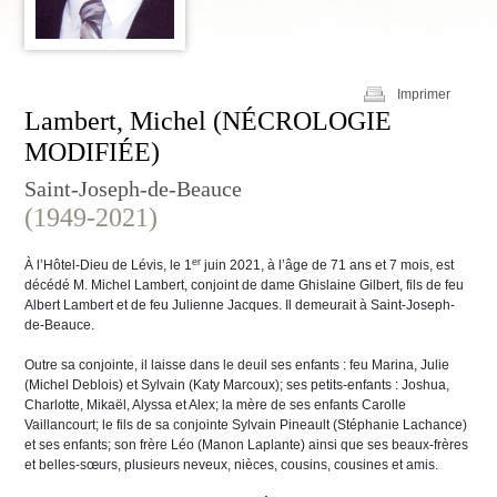
Imprimer
Lambert, Michel (NÉCROLOGIE
MODIFIÉE)
Saint-Joseph-de-Beauce
(1949-2021)
er
À l’Hôtel-Dieu de Lévis, le 1
juin 2021, à l’âge de 71 ans et 7 mois, est
décédé M. Michel Lambert, conjoint de dame Ghislaine Gilbert, fils de feu
Albert Lambert et de feu Julienne Jacques. Il demeurait à Saint-Joseph-
de-Beauce.
Outre sa conjointe, il laisse dans le deuil ses enfants : feu Marina, Julie
(Michel Deblois) et Sylvain (Katy Marcoux); ses petits-enfants : Joshua,
Charlotte, Mikaël, Alyssa et Alex; la mère de ses enfants Carolle
Vaillancourt; le fils de sa conjointe Sylvain Pineault (Stéphanie Lachance)
et ses enfants; son frère Léo (Manon Laplante) ainsi que ses beaux-frères
et belles-sœurs, plusieurs neveux, nièces, cousins, cousines et amis.