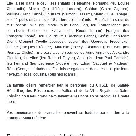
Elle laisse dans le deuil ses enfants : Réjeanne, Normand (feu Louise
Choquette), Michel (feu Hélène Lessard), Gaétan (Claire Giguère),
Pauline (Henri Labbé), Louisette (Valmont Lessard), Mario (Julie Lepage);
ses 11 petits-enfants; ses 18 arrière-petits-enfants. Elle était la sœur de
feu Joseph-Émile (feu Marie-Paule Lehouiller), feu Laurentienne (feu
Jean-Louis Cliche), feu Évelyne (feu Roger Trahan), François (feu
Françoise Labbé), feu Claude (feu Rachelle Labbé), Gisèle (Jean-Marc
Dion), Clément (Yvette Jacques), Lucien (feu Georgette Fredericks),
Liliane (Jacques Grégoire), Marcelle (Jocelyn Blondeau), feu Yvon (feu
Pierrette Cliche). Elle était la belle-sœur de feu Aurie-Anna (feu Alexandre
Cloutier), feu Aline (feu Renaud Doyon), Anita (feu Jean-Paul Comtois),
feu Fernand (feu Laurence Giguère), feu Edgar (Jacqueline Nadeau),
Réal (Georgette Nadeau). Elle laisse également dans le deuil plusieurs
neveux, nièces, cousins, cousines et amis.
La famille désire remercier tout le personnel du CHSLD de Sainte-
Hénédine, des Résidences La Vallée et de la Villa Royale de Saint-
Frédéric pour leur grand dévouement et les bons soins prodigués à notre
mère.
Vos témoignages de sympathie peuvent se traduire par un don à la
Fabrique Saint-Frédéric.