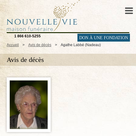
1 866 610-5255
DON À UNE FONDATION
Accueil
>
Avis de décès
>
Agathe Labbé (Nadeau)
Avis de décès