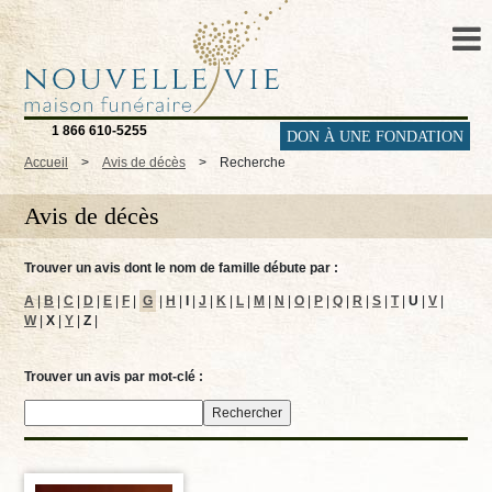
1 866 610-5255
DON À UNE FONDATION
Accueil
>
Avis de décès
>
Recherche
Avis de décès
Trouver un avis dont le nom de famille débute par :
A
|
B
|
C
|
D
|
E
|
F
|
G
|
H
|
I
|
J
|
K
|
L
|
M
|
N
|
O
|
P
|
Q
|
R
|
S
|
T
|
U
|
V
|
W
|
X
|
Y
|
Z
|
Trouver un avis par mot-clé :