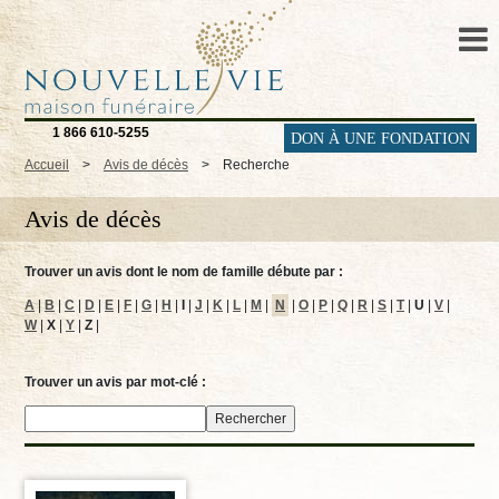
1 866 610-5255
DON À UNE FONDATION
Accueil
>
Avis de décès
>
Recherche
Avis de décès
Trouver un avis dont le nom de famille débute par :
A
|
B
|
C
|
D
|
E
|
F
|
G
|
H
|
I
|
J
|
K
|
L
|
M
|
N
|
O
|
P
|
Q
|
R
|
S
|
T
|
U
|
V
|
W
|
X
|
Y
|
Z
|
Trouver un avis par mot-clé :