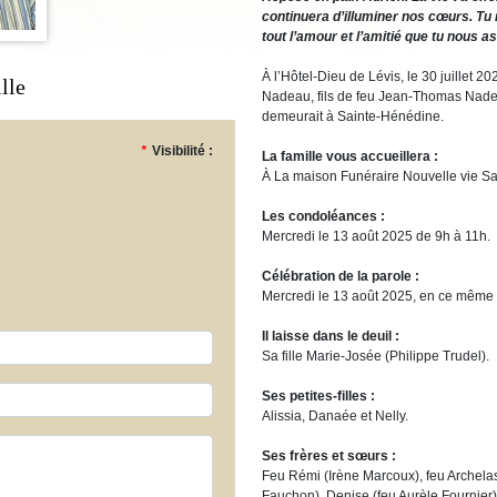
continuera d’illuminer nos cœurs. Tu
tout l’amour et l’amitié que tu nous a
À l’Hôtel-Dieu de Lévis, le 30 juillet 2
lle
Nadeau, fils de feu Jean-Thomas Nadeau
demeurait à Sainte-Hénédine.
*
Visibilité :
La famille vous accueillera :
À La maison Funéraire Nouvelle vie Sa
Les condoléances :
Mercredi le 13 août 2025 de 9h à 11h.
Célébration de la parole :
Mercredi le 13 août 2025, en ce même l
Il laisse dans le deuil :
Sa fille Marie-Josée (Philippe Trudel).
Ses petites-filles :
Alissia, Danaée et Nelly.
Ses frères et sœurs :
Feu Rémi (Irène Marcoux), feu Archelas
Fauchon), Denise (feu Aurèle Fournier)