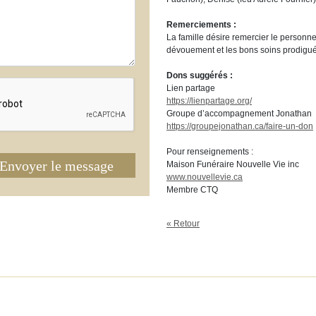
Remerciements :
La famille désire remercier le personne
dévouement et les bons soins prodigu
Dons suggérés :
Lien partage
https://lienpartage.org/
Groupe d’accompagnement Jonathan
https://groupejonathan.ca/faire-un-don
Pour renseignements :
Envoyer le message
Maison Funéraire Nouvelle Vie inc
www.nouvellevie.ca
Membre CTQ
« Retour