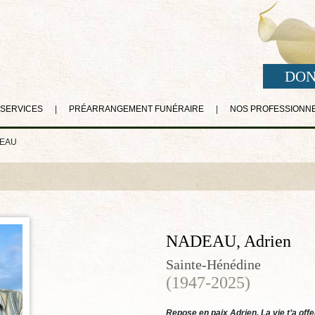
DON
 SERVICES
|
PRÉARRANGEMENT FUNÉRAIRE
|
NOS PROFESSIONN
DEAU
NADEAU, Adrien
Sainte-Hénédine
(1947-2025)
Repose en paix Adrien. La vie t’a offe