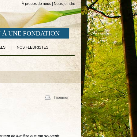
À propos de nous
|
Nous joindre
 À UNE FONDATION
ELS
|
NOS FLEURISTES
Imprimer
rt tant de lumière que ton souvenir