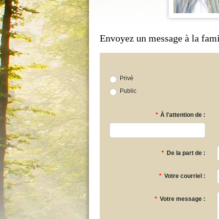
Envoyez un message à la fami
Privé
Public
*
À l'attention de :
*
De la part de :
*
Votre courriel :
*
Votre message :