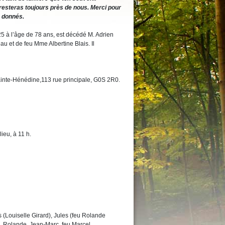
 resteras toujours près de nous. Merci pour
s donnés.
025 à l’âge de 78 ans, est décédé M. Adrien
 et de feu Mme Albertine Blais. Il
inte-Hénédine,113 rue principale, G0S 2R0.
ieu, à 11 h.
 (Louiselle Girard), Jules (feu Rolande
, Rolande, Jean-Marc, feu Marcel.