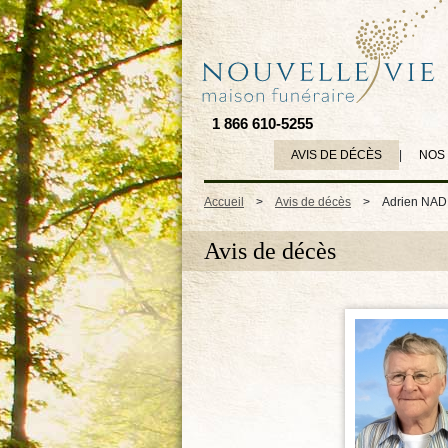
1 866 610-5255
AVIS DE DÉCÈS
|
NOS
Accueil
>
Avis de décès
>
Adrien NA
Avis de décès