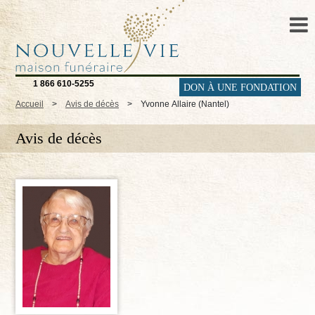
1 866 610-5255
DON À UNE FONDATION
Accueil
>
Avis de décès
>
Yvonne Allaire (Nantel)
Avis de décès