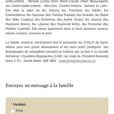
petits-enfants : Michaël (Linda Dion) Marie-Claude (Alain Beauregard);
ses arrière-petits-enfants : Alex-Ann, Charles-Antoine, Samuel et Liam.
Elle était la sœur de feu Johnny, feu Théodore, feu Adrien, feu
Émérentienne, feu Stanislas (feu Thérèse Paradis), feu Amédée, feu Marie
(feu Mike Custeau), feu Émilienne (feu Aurèle Dulac), feu Jeanne (feu
Raymond Brière), feu Lilianne (feu Raymond Kelly), feu Françoise (feu
Philidor Cadoret). Elle laisse également dans le deuil plusieurs neveux,
nièces, cousins, cousines et amis.
La famille remercie sincèrement tout le personnel du CHSLD de Saint-
Isidore pour leur grand dévouement et les bons soins prodigués. Vos
témoignages de sympathies peuvent se traduire par un don à la Société
Alzheimer Chaudière-Appalaches (1494, rue route du Président-Kennedy
Nord, C.P.1., Sainte-Marie, G6E 3B4) :
www.alzheimerchap.qc.ca
Envoyez un message à la famille
*
Visibilité :
Privé