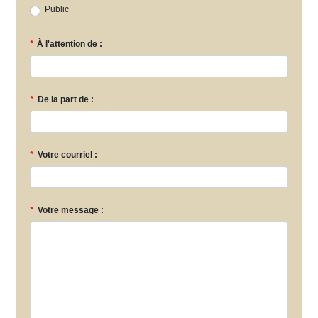
Public
*
À l'attention de :
*
De la part de :
*
Votre courriel :
*
Votre message :