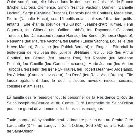
Outre son époux, elle laisse dans le deuil ses enfants : Marie-France
(Michel Lacroix), Clémence, Simon (France Vachon), Damien (Danielle
Leclerc), Serge (Guylaine Turcotte), François (Marie Couture), Madeleine,
Pierre (Nathalie Hince); ses 16 petits-enfants et ses 16 arrière-petits-
enfants. Elle était la sœur de feu Gaston (Jeanne-d’Arc Turmel, Henri
Giguère), feu Gilberte (feu Odilon Labbé), feu Raymonde (Josaphat
Turcotte), feu Damascéne (Louise Hainse), feu Benoît (Genoise Giguère),
Réjeanne (feu Maurice Vachon), feu Daniel (Eloise Vachon), Louiselle (feu
Hervé Maheu), Ghislaine (feu Patrick Bernard) et Roger. Elle était la
belle-sœur de feu Jean (feu Juliette St-Hilaire), feu Juliette (feu Arthur
Cloutier), feu Gérard (feu Laurette Roy), feu Rosaire (feu Adrienne
Pouliot), feu Camille (feu Carmel Lachance), Marie-Jeanne (feu Adrien
Turcotte), feu Henri (feu Irène St-Hilaire), feu Robert (Jeanne-d’Arc Hains),
feu Adélard (Carmen Levasseur), feu René (feu Rose-Alda Drouin). Elle
laisse également dans le deuil plusieurs neveux, nièces, cousins,
cousines et amis (es).
La famille désire remercier tout le personnel de la Résidence O’Roy de
Saint-Joseph-de-Beauce et du Centre Curé Larochelle de Saint-Odilon
pour leur grand dévouement et les bons soins prodigués.
Toute marque de sympathie peut se traduire par un don au Centre Curé
Larochelle (377, rue Langevin, Saint-Odilon, G0S 3A0) ou à la Fabrique
de Saint-Odilon.