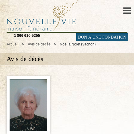
1 866 610-5255
DON À UNE FONDATION
Accueil
>
Avis de décès
>
Noëlla Nolet (Vachon)
Avis de décès