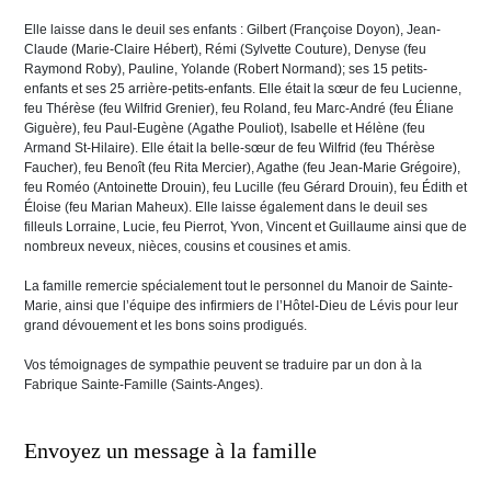
Elle laisse dans le deuil ses enfants : Gilbert (Françoise Doyon), Jean-
Claude (Marie-Claire Hébert), Rémi (Sylvette Couture), Denyse (feu
Raymond Roby), Pauline, Yolande (Robert Normand); ses 15 petits-
enfants et ses 25 arrière-petits-enfants. Elle était la sœur de feu Lucienne,
feu Thérèse (feu Wilfrid Grenier), feu Roland, feu Marc-André (feu Éliane
Giguère), feu Paul-Eugène (Agathe Pouliot), Isabelle et Hélène (feu
Armand St-Hilaire). Elle était la belle-sœur de feu Wilfrid (feu Thérèse
Faucher), feu Benoît (feu Rita Mercier), Agathe (feu Jean-Marie Grégoire),
feu Roméo (Antoinette Drouin), feu Lucille (feu Gérard Drouin), feu Édith et
Éloise (feu Marian Maheux). Elle laisse également dans le deuil ses
filleuls Lorraine, Lucie, feu Pierrot, Yvon, Vincent et Guillaume ainsi que de
nombreux neveux, nièces, cousins et cousines et amis.
La famille remercie spécialement tout le personnel du Manoir de Sainte-
Marie, ainsi que l’équipe des infirmiers de l’Hôtel-Dieu de Lévis pour leur
grand dévouement et les bons soins prodigués.
Vos témoignages de sympathie peuvent se traduire par un don à la
Fabrique Sainte-Famille (Saints-Anges).
Envoyez un message à la famille