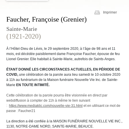
Imprimer
Faucher, Françoise (Grenier)
Sainte-Marie
(1921-2020)
À l’Hôtel-Dieu de Lévis, le 29 septembre 2020, à l’âge de 98 ans et 11
mois, est décédée paisiblement dame Françoise Faucher, épouse de feu
Lionel Grenier. Elle habitait à Sainte-Marie, autrefois de Saints-Anges.
ÉTANT DONNÉ LES CIRCONSTANCES ACTUELLES, EN PÉRIODE DE
COVID,
une célébration de la parole aura lieu samedi le 10 octobre 2020
à 11h au funérarium de la Maison funéraire Nouvelle Vie Inc. de Sainte-
Marie
EN TOUTE INTIMITÉ.
Cette célébration de la parole pourra être visionnée en direct par
webdiffusion à compter de 11h à même le lien suivant
:
https://www.mediaklic.com/nouvelle-vie-31.html
et en utilisant ce mot de
passe : Faucher21
La direction a été confiée à la MAISON FUNÉRAIRE NOUVELLE VIE INC.,
1130, NOTRE-DAME NORD, SAINTE-MARIE, BEAUCE.