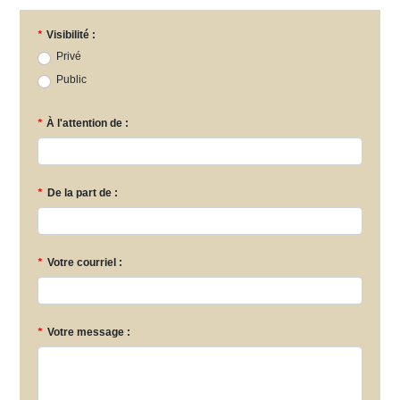
*
Visibilité :
Privé
Public
*
À l'attention de :
*
De la part de :
*
Votre courriel :
*
Votre message :