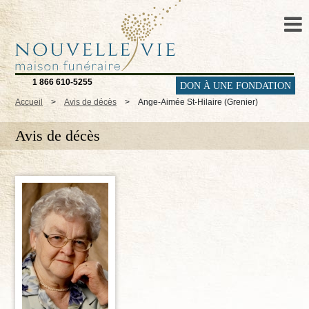
1 866 610-5255
DON À UNE FONDATION
Accueil
>
Avis de décès
>
Ange-Aimée St-Hilaire (Grenier)
Avis de décès