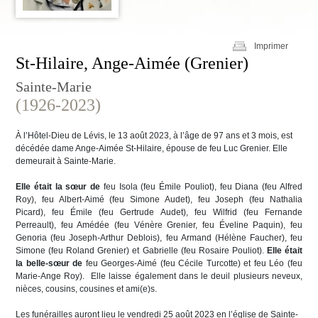
Imprimer
St-Hilaire, Ange-Aimée (Grenier)
Sainte-Marie
(1926-2023)
À l’Hôtel-Dieu de Lévis, le 13 août 2023, à l’âge de 97 ans et 3 mois, est
décédée dame Ange-Aimée St-Hilaire, épouse de feu Luc Grenier. Elle
demeurait à Sainte-Marie.
Elle était la sœur de
feu Isola (feu Émile Pouliot), feu Diana (feu Alfred
Roy), feu Albert-Aimé (feu Simone Audet), feu Joseph (feu Nathalia
Picard), feu Émile (feu Gertrude Audet), feu Wilfrid (feu Fernande
Perreault), feu Amédée (feu Vénère Grenier, feu Éveline Paquin), feu
Genoria (feu Joseph-Arthur Deblois), feu Armand (Hélène Faucher), feu
Simone (feu Roland Grenier) et Gabrielle (feu Rosaire Pouliot).
Elle était
la belle-sœur de
feu Georges-Aimé (feu Cécile Turcotte) et feu Léo (feu
Marie-Ange Roy). Elle laisse également dans le deuil plusieurs neveux,
nièces, cousins, cousines et ami(e)s.
Les funérailles auront lieu le vendredi 25 août 2023 en l’église de Sainte-