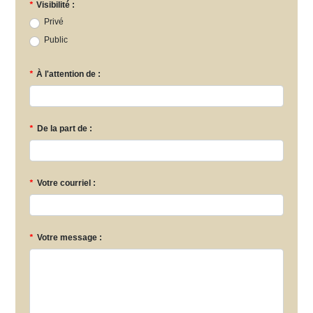
*
Visibilité :
Privé
Public
*
À l'attention de :
*
De la part de :
*
Votre courriel :
*
Votre message :