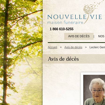
1 866 610-5255
AVIS DE DÉCÈS
|
NOS
Accueil
>
Avis de décès
>
Leclerc Gem
Avis de décès