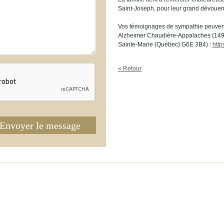
Saint-Joseph, pour leur grand dévouem
Vos témoignages de sympathie peuvent 
Alzheimer Chaudière-Appalaches (1494
Sainte-Marie (Québec) G6E 3B4) :
http
« Retour
Envoyer le message