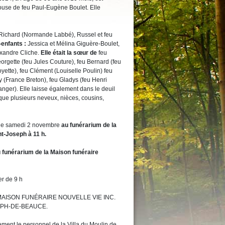
se de feu Paul-Eugène Boulet. Elle
ichard (Normande Labbé), Russel et feu
s-enfants
:
Jessica et Mélina Giguère-Boulet,
exandre Cliche.
Elle était la sœur de
feu
rgette (feu Jules Couture), feu Bernard (feu
Goyette), feu Clément (Louiselle Poulin) feu
y (France Breton), feu Gladys (feu Henri
anger). Elle laisse également dans le deuil
 que plusieurs neveux, nièces, cousins,
u le samedi 2 novembre
au funérarium de la
nt-Joseph à 11 h.
 funérarium de la Maison funéraire
er de 9 h
 MAISON FUNÉRAIRE NOUVELLE VIE INC.
EPH-DE-BEAUCE.
ement le personnel de la Villa du Moulin de