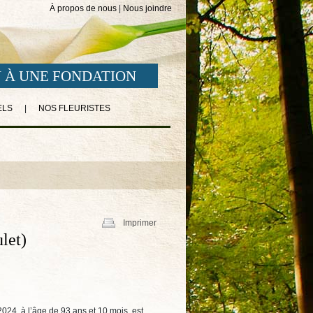
À propos de nous
|
Nous joindre
 À UNE FONDATION
ELS
|
NOS FLEURISTES
Imprimer
let)
2024, à l’âge de 93 ans et 10 mois, est