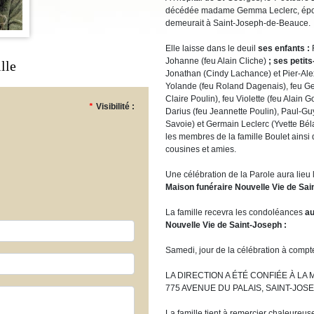
décédée madame Gemma Leclerc, épou
demeurait à Saint-Joseph-de-Beauce.
Elle laisse dans le deuil
ses enfants :
R
Johanne (feu Alain Cliche)
; ses petit
lle
Jonathan (Cindy Lachance) et Pier-Al
Yolande (feu Roland Dagenais), feu Geo
Claire Poulin), feu Violette (feu Alain 
*
Visibilité :
Darius (feu Jeannette Poulin), Paul-Gu
Savoie) et Germain Leclerc (Yvette Bél
les membres de la famille Boulet ainsi
cousines et amies.
Une célébration de la Parole aura lie
Maison funéraire Nouvelle Vie de Sai
La famille recevra les condoléances
au
Nouvelle Vie de Saint-Joseph :
Samedi, jour de la célébration à compt
LA DIRECTION A ÉTÉ CONFIÉE À LA
775 AVENUE DU PALAIS, SAINT-JOS
La famille tient à remercier chaleureus