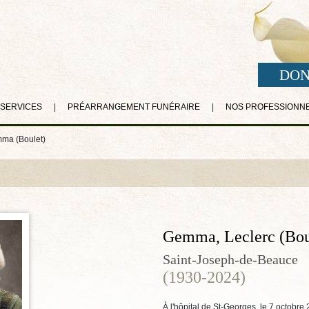
DON
 SERVICES
|
PRÉARRANGEMENT FUNÉRAIRE
|
NOS PROFESSIONN
ma (Boulet)
Gemma, Leclerc (Bou
Saint-Joseph-de-Beauce
(1930-2024)
À l'hôpital de St-Georges, le 7 octobre 