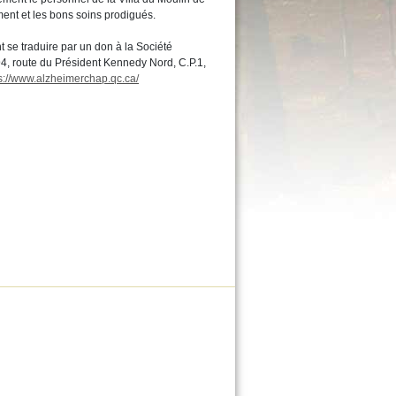
ent et les bons soins prodigués.
se traduire par un don à la Société
, route du Président Kennedy Nord, C.P.1,
s://www.alzheimerchap.qc.ca/