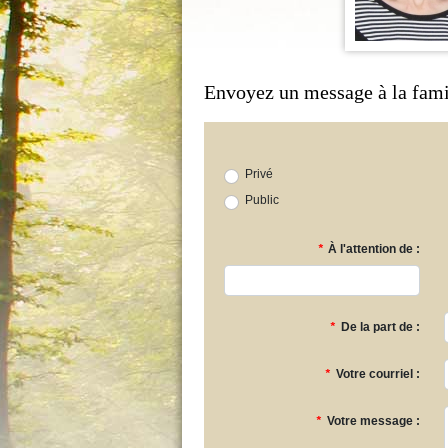
Envoyez un message à la fami
Privé
Public
*
À l'attention de :
*
De la part de :
*
Votre courriel :
*
Votre message :