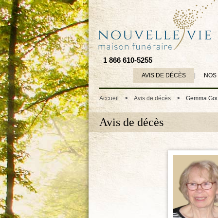
1 866 610-5255
AVIS DE DÉCÈS
|
NOS
Accueil
>
Avis de décès
>
Gemma Goup
Avis de décès