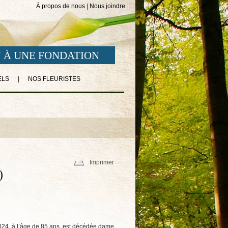
À propos de nous
|
Nous joindre
 À UNE FONDATION
ELS
|
NOS FLEURISTES
Imprimer
)
2024, à l’âge de 85 ans, est décédée dame