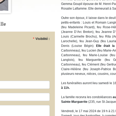
Gemma Goupil épouse de M. Henri-Paul 
Rosalie Laflamme. Elle demeurait à Sa
Outre son époux, il laisse dans le deui
petits-enfants : Louis et Romain Langl
lle
(feu Madeleine Picard), feu Rose-Hé
(Jeanne D’Arc Breton), feu Jeanne D’
Louis (Carmelle Brochu), feu Rita (A
*
Visibilité :
Larochelle), feu Jean-Guy (feu Laur
Denis (Louise Bégin).
Elle était l
Carbonneau), feu Lucien (feu Marie-A
Carbonneau), feu Marie-Louise (feu
Langlois), feu Marguerite (feu G
Carbonneau), feu Clément (feu Gertru
Claire-Hélène (feu Joseph-Patrice Bo
plusieurs neveux, nièces, cousins, cou
Les funérailles auront lieu samedi le 
à 11h.
La famille recevra les condoléances
au
Sainte-Marguerite
(235, rue St-Jacques
Vendredi, le 17 mai 2024 de 19 h à 21 
Samedi, jour des funérailles, à compter