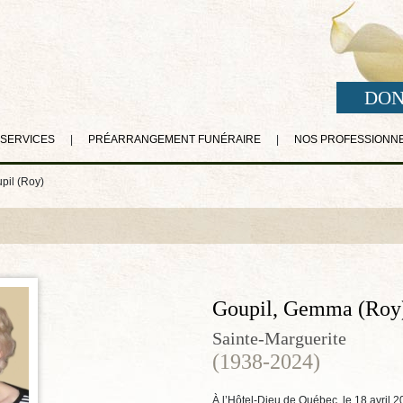
DON
 SERVICES
|
PRÉARRANGEMENT FUNÉRAIRE
|
NOS PROFESSIONN
il (Roy)
Goupil, Gemma (Roy
Sainte-Marguerite
(1938-2024)
À l’Hôtel-Dieu de Québec, le 18 avril 