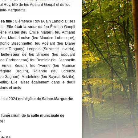
Roy, fille de feu Adélard Goupil et de feu
inte-Marguerite.
l
sa fille
: Clémence Roy (Alain Langlois); ses
ois.
Elle était la sœur de
feu Émilien Goupil
lène Marier (feu Émile Marier), feu Armand
Arc, Marie-Louise (feu Maurice Labrecque),
ntonio Bissonnette), feu Adélard (feu Diane
ianne Tanguay), Leopold (Suzanne Lavertu),
a belle-sœur de
feu Simone (feu Édouard
nne Carbonneau), feu Dominic (feu Jeannette
 Ernest Breton), feu Yvonne (feu Maurice
régoire Drouin), Rolande (feu Lorenzo
de Gagnon), Madeleine (feu Raynal Belzile),
utin). Elle laisse également dans le deuil
sines et amis.
18 mai 2024
en l’église de Sainte-Marguerite
 funérarium de la salle municipale de
) :
h
 de 9 h