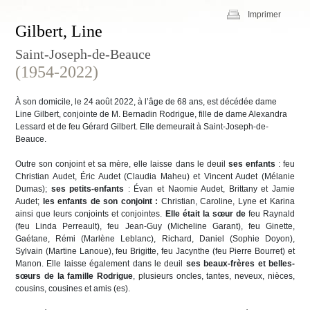
Imprimer
Gilbert, Line
Saint-Joseph-de-Beauce
(1954-2022)
À son domicile, le 24 août 2022, à l’âge de 68 ans, est décédée dame
Line Gilbert, conjointe de M. Bernadin Rodrigue, fille de dame Alexandra
Lessard et de feu Gérard Gilbert. Elle demeurait à Saint-Joseph-de-
Beauce.
Outre son conjoint et sa mère, elle laisse dans le deuil
ses enfants
: feu
Christian Audet, Éric Audet (Claudia Maheu) et Vincent Audet (Mélanie
Dumas);
ses petits-enfants
: Évan et Naomie Audet, Brittany et Jamie
Audet;
les enfants de son conjoint :
Christian, Caroline, Lyne et Karina
ainsi que leurs conjoints et conjointes.
Elle était la sœur de
feu Raynald
(feu Linda Perreault), feu Jean-Guy (Micheline Garant), feu Ginette,
Gaétane, Rémi (Marlène Leblanc), Richard, Daniel (Sophie Doyon),
Sylvain (Martine Lanoue), feu Brigitte, feu Jacynthe (feu Pierre Bourret) et
Manon. Elle laisse également dans le deuil
ses beaux-frères et belles-
sœurs de la famille Rodrigue
, plusieurs oncles, tantes, neveux, nièces,
cousins, cousines et amis (es).