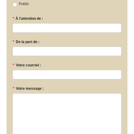
Public
*
À l'attention de :
*
De la part de :
*
Votre courriel :
*
Votre message :