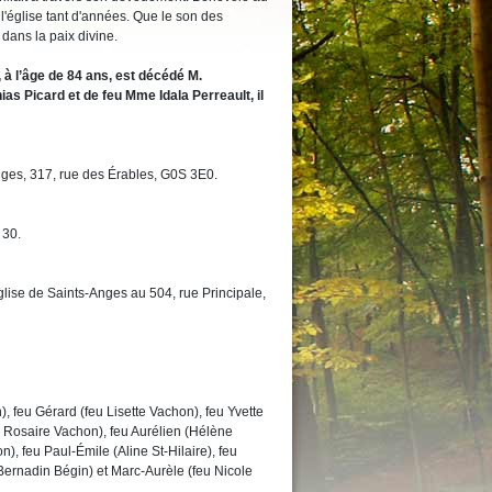
e l'église tant d'années. Que le son des
 dans la paix divine.
, à l’âge de 84 ans, est décédé M.
as Picard et de feu Mme Idala Perreault, il
ges, 317, rue des Érables, G0S 3E0.
 30.
église de Saints-Anges au 504, rue Principale,
), feu Gérard (feu Lisette Vachon), feu Yvette
 Rosaire Vachon), feu Aurélien (Hélène
n), feu Paul-Émile (Aline St-Hilaire), feu
Bernadin Bégin) et Marc-Aurèle (feu Nicole