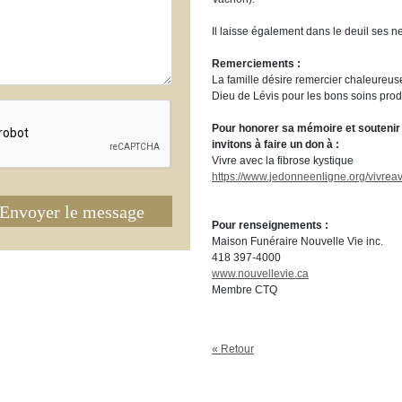
Il laisse également dans le deuil ses n
Remerciements :
La famille désire remercier chaleureus
Dieu de Lévis pour les bons soins prod
Pour honorer sa mémoire et soutenir l
invitons à faire un don à :
Vivre avec la fibrose kystique
https://www.jedonneenligne.org/vivrea
Envoyer le message
Pour renseignements :
Maison Funéraire Nouvelle Vie inc.
418 397-4000
www.nouvellevie.ca
Membre CTQ
« Retour