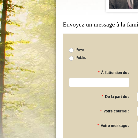
Envoyez un message à la fami
Privé
Public
*
À l'attention de :
*
De la part de :
*
Votre courriel :
*
Votre message :