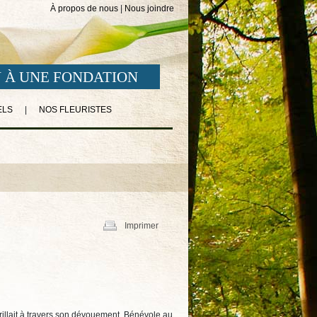
À propos de nous
|
Nous joindre
 À UNE FONDATION
ELS
|
NOS FLEURISTES
Imprimer
 brillait à travers son dévouement. Bénévole au