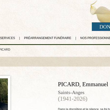
DON
 SERVICES
|
PRÉARRANGEMENT FUNÉRAIRE
|
NOS PROFESSIONN
PICARD
PICARD, Emmanuel
Saints-Anges
(1941-2026)
Dans la discrétion et le silence, sa foi