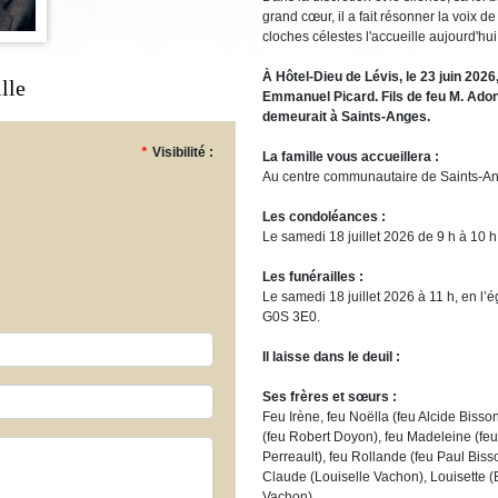
grand cœur, il a fait résonner la voix d
cloches célestes l'accueille aujourd'hui
À Hôtel-Dieu de Lévis, le 23 juin 2026
lle
Emmanuel Picard. Fils de feu M. Adoni
demeurait à Saints-Anges.
*
Visibilité :
La famille vous accueillera :
Au centre communautaire de Saints-An
Les condoléances :
Le samedi 18 juillet 2026 de 9 h à 10 h
Les funérailles :
Le samedi 18 juillet 2026 à 11 h, en l’
G0S 3E0.
Il laisse dans le deuil :
Ses frères et sœurs :
Feu Irène, feu Noëlla (feu Alcide Bisson
(feu Robert Doyon), feu Madeleine (feu
Perreault), feu Rollande (feu Paul Bisso
Claude (Louiselle Vachon), Louisette (
Vachon).