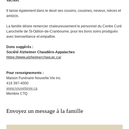
Vachon.
Il laisse également dans le deuil ses cousins, cousines, neveux, nièces et
ami(e)s.
La famille désire remercier chaleureusement le personnel du Centre Curé
Larochelle de St-Odilon-de-Cranbourne, pour les bons soins prodigués
avec bienveillance et empathie.
Dons suggérés :
Société Alzheimer Chaudière-Appalaches
https://www.alzheimerchap.qc.ca/
Pour renseignements :
Maison Funéraire Nouvelle Vie inc.
418 397-4000
www.nouvellevie.ca
Membre CTQ
Envoyez un message à la famille