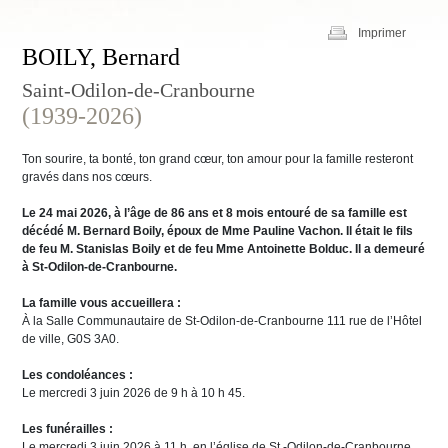
Imprimer
BOILY, Bernard
Saint-Odilon-de-Cranbourne
(1939-2026)
Ton sourire, ta bonté, ton grand cœur, ton amour pour la famille resteront
gravés dans nos cœurs.
Le 24 mai 2026, à l’âge de 86 ans et 8 mois entouré de sa famille est
décédé M. Bernard Boily, époux de Mme Pauline Vachon. Il était le fils
de feu M. Stanislas Boily et de feu Mme Antoinette Bolduc.
Il a demeuré
à St-Odilon-de-Cranbourne.
La famille vous accueillera :
À la Salle Communautaire de St-Odilon-de-Cranbourne 111 rue de l’Hôtel
de ville, G0S 3A0.
Les condoléances :
Le mercredi 3 juin 2026 de 9 h à 10 h 45.
Les funérailles :
Le mercredi 3 juin 2026 à 11 h, en l’église de St -Odilon-de-Cranbourne.