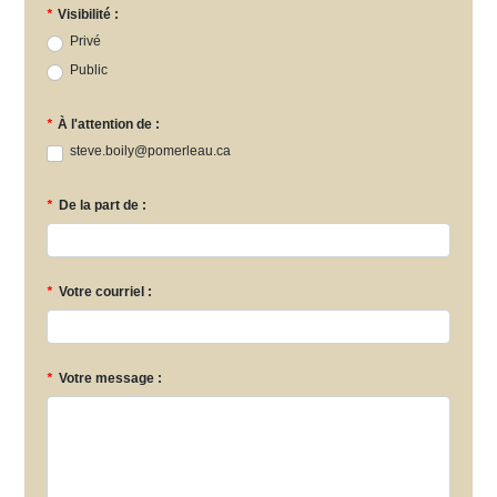
*
Visibilité :
Privé
Public
*
À l'attention de :
steve.boily@pomerleau.ca
*
De la part de :
*
Votre courriel :
*
Votre message :