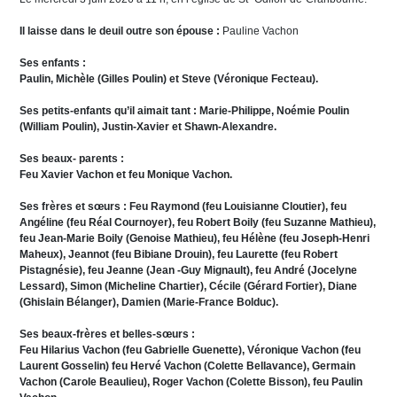
Il laisse dans le deuil outre son épouse :
Pauline Vachon
Ses enfants :
Paulin, Michèle (Gilles Poulin) et Steve (Véronique Fecteau).
Ses petits-enfants qu’il aimait tant : Marie-Philippe, Noémie Poulin
(William Poulin), Justin-Xavier et Shawn-Alexandre.
Ses beaux- parents :
Feu Xavier Vachon et feu Monique Vachon.
Ses frères et sœurs : Feu Raymond (feu Louisianne Cloutier), feu
Angéline (feu Réal Cournoyer), feu Robert Boily (feu Suzanne Mathieu),
feu Jean-Marie Boily (Genoise Mathieu), feu Hélène (feu Joseph-Henri
Maheux), Jeannot (feu Bibiane Drouin), feu Laurette (feu Robert
Pistagnésie), feu Jeanne (Jean -Guy Mignault), feu André (Jocelyne
Lessard), Simon (Micheline Chartier), Cécile (Gérard Fortier), Diane
(Ghislain Bélanger), Damien (Marie-France Bolduc).
Ses beaux-frères et belles-sœurs :
Feu Hilarius Vachon (feu Gabrielle Guenette), Véronique Vachon (feu
Laurent Gosselin) feu Hervé Vachon (Colette Bellavance), Germain
Vachon (Carole Beaulieu), Roger Vachon (Colette Bisson), feu Paulin