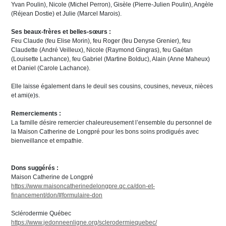
Yvan Poulin), Nicole (Michel Perron), Gisèle (Pierre-Julien Poulin), Angèle
(Réjean Dostie) et Julie (Marcel Marois).
Ses beaux-frères et belles-sœurs :
Feu Claude (feu Elise Morin), feu Roger (feu Denyse Grenier), feu
Claudette (André Veilleux), Nicole (Raymond Gingras), feu Gaétan
(Louisette Lachance), feu Gabriel (Martine Bolduc), Alain (Anne Maheux)
et Daniel (Carole Lachance).
Elle laisse également dans le deuil ses cousins, cousines, neveux, nièces
et ami(e)s.
Remerciements :
La famille désire remercier chaleureusement l’ensemble du personnel de
la Maison Catherine de Longpré pour les bons soins prodigués avec
bienveillance et empathie.
Dons suggérés :
Maison Catherine de Longpré
https://www.maisoncatherinedelongpre.qc.ca/don-et-
financement/don/#formulaire-don
Sclérodermie Québec
https://www.jedonneenligne.org/sclerodermiequebec/