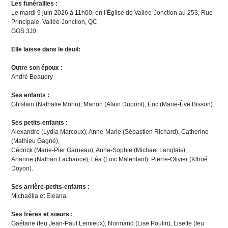
Les funérailles :
Le mardi 9 juin 2026 à 11h00, en l’Église de Vallée-Jonction au 253, Rue
Principale, Vallée-Jonction, QC
GOS 3J0.
Elle laisse dans le deuil:
Outre son époux :
André Beaudry
Ses enfants :
Ghislain (Nathalie Morin), Manon (Alain Dupont), Éric (Marie-Ève Bisson).
Ses petits-enfants :
Alexandre (Lydia Marcoux), Anne-Marie (Sébastien Richard), Catherine
(Mathieu Gagné),
Cédrick (Marie-Pier Garneau), Anne-Sophie (Michael Langlais),
Arianne (Nathan Lachance), Léa (Loic Malenfant), Pierre-Olivier (Klhoé
Doyon).
Ses arrière-petits-enfants :
Michaëlla et Eleana.
Ses frères et sœurs :
Gaétane (feu Jean-Paul Lemieux), Normand (Lise Poulin), Lisette (feu