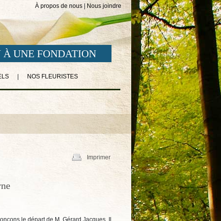
À propos de nous
|
Nous joindre
 À UNE FONDATION
ELS
|
NOS FLEURISTES
Imprimer
rne
onçons le départ de M. Gérard Jacques. Il