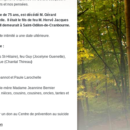
rs et nos pensées.
âge de 75 ans, est décédé M. Gérard
. Il était le fils de feu M. Hervé Jacques
Il demeurait à Saint-Odilon-de-Cranbourne.
e intimité a une date ultérieure.
e :
 St-Hilaire), feu Guy (Jocelyne Guenette),
gue (Chantal Thireau
)
eannot et Paule Larochelle
belle-mère Madame Jeannine Bernier
 nièces, cousins, cousines, oncles, tantes et
r un don au Centre de prévention au suicide
on