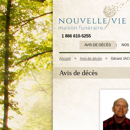
1 866 610-5255
AVIS DE DÉCÈS
|
NOS
Accueil
>
Avis de décès
>
Gérard JA
Avis de décès