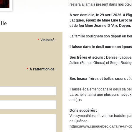
restera à jamais présent dans nos cœu
À son domicile, le 29 avril 2026, à l’
Jacques, époux de Mme Line Larochelle
lle
et de feu Mme Jeanne-D ’Arc Doyon.
La famille soulignera son départ en tout
*
Visibilité :
Il laisse dans le deuil outre son épous
Ses frères et sœurs :
Denise (Jacques
Julien (France Giroux) et Serge Rodri
*
À l'attention de :
Ses beaux-frères et belles-sœurs :
J
Il laisse également dans le deuil sa 
Larochelle, ainsi que plusieurs neveux,
ami(e)s.
Dons suggérés :
Vos sympathies peuvent se traduire pa
de Québec.
https://www.cpsquebec.ca/faire-un-d