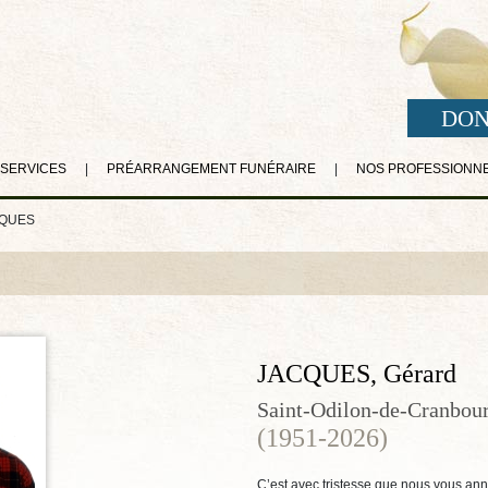
DON
 SERVICES
|
PRÉARRANGEMENT FUNÉRAIRE
|
NOS PROFESSIONN
CQUES
JACQUES, Gérard
Saint-Odilon-de-Cranbou
(1951-2026)
C’est avec tristesse que nous vous ann