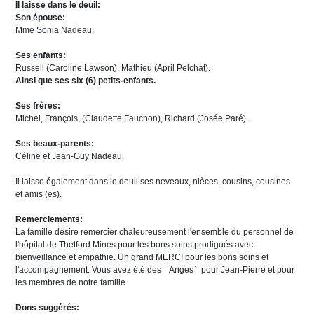
Il laisse dans le deuil:
Son épouse:
Mme Sonia Nadeau.
Ses enfants:
Russell (Caroline Lawson), Mathieu (April Pelchat).
Ainsi que ses six (6) petits-enfants.
Ses frères:
Michel, François, (Claudette Fauchon), Richard (Josée Paré).
Ses beaux-parents:
Céline et Jean-Guy Nadeau.
Il laisse également dans le deuil ses neveaux, nièces, cousins, cousines
et amis (es).
Remerciements:
La famille désire remercier chaleureusement l'ensemble du personnel de
l'hôpital de Thetford Mines pour les bons soins prodigués avec
bienveillance et empathie. Un grand MERCI pour les bons soins et
l'accompagnement. Vous avez été des ``Anges`` pour Jean-Pierre et pour
les membres de notre famille.
Dons suggérés: