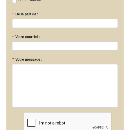
Sonia Nadeau
*
De la part de :
*
Votre courriel :
*
Votre message :