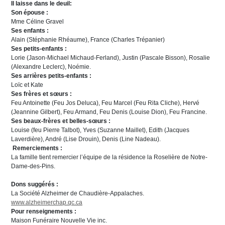
Il laisse dans le deuil:
Son épouse :
Mme Céline Gravel
Ses enfants :
Alain (Stéphanie Rhéaume), France (Charles Trépanier)
Ses petits-enfants :
Lorie (Jason-Michael Michaud-Ferland), Justin (Pascale Bisson), Rosalie
(Alexandre Leclerc), Noémie.
Ses arrières petits-enfants :
Loïc et Kate
Ses frères et sœurs :
Feu Antoinette (Feu Jos Deluca), Feu Marcel (Feu Rita Cliche), Hervé
(Jeannine Gilbert), Feu Armand, Feu Denis (Louise Dion), Feu Francine.
Ses beaux-frères et belles-sœurs :
Louise (feu Pierre Talbot), Yves (Suzanne Maillet), Edith (Jacques
Laverdière), André (Lise Drouin), Denis (Line Nadeau).
Remerciements :
La famille tient remercier l’équipe de la résidence la Roselière de Notre-
Dame-des-Pins.
Dons suggérés :
La Société Alzheimer de Chaudière-Appalaches.
www.alzheimerchap.qc.ca
Pour renseignements :
Maison Funéraire Nouvelle Vie inc.