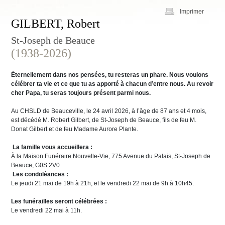
Imprimer
GILBERT, Robert
St-Joseph de Beauce
(1938-2026)
Éternellement dans nos pensées, tu resteras un phare. Nous voulons
célébrer ta vie et ce que tu as apporté à chacun d’entre nous. Au revoir
cher Papa, tu seras toujours présent parmi nous.
Au CHSLD de Beauceville, le 24 avril 2026, à l’âge de 87 ans et 4 mois,
est décédé M. Robert Gilbert, de St-Joseph de Beauce, fils de feu M.
Donat Gilbert et de feu Madame Aurore Plante.
La famille vous accueillera :
À la Maison Funéraire Nouvelle-Vie, 775 Avenue du Palais, St-Joseph de
Beauce, G0S 2V0
Les condoléances :
Le jeudi 21 mai de 19h à 21h, et le vendredi 22 mai de 9h à 10h45.
Les funérailles seront célébrées :
Le vendredi 22 mai à 11h.