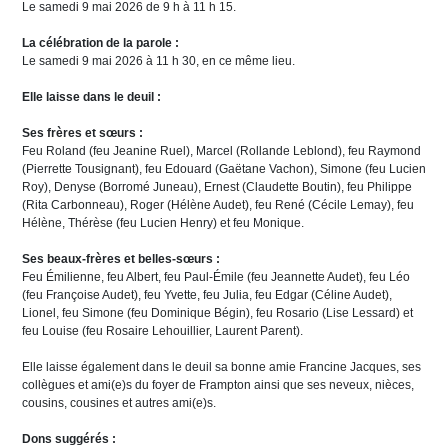
Le samedi 9 mai 2026 de 9 h à 11 h 15.
La célébration de la parole :
Le samedi 9 mai 2026 à 11 h 30, en ce même lieu.
Elle laisse dans le deuil :
Ses frères et sœurs :
Feu Roland (feu Jeanine Ruel), Marcel (Rollande Leblond), feu Raymond
(Pierrette Tousignant), feu Edouard (Gaëtane Vachon), Simone (feu Lucien
Roy), Denyse (Borromé Juneau), Ernest (Claudette Boutin), feu Philippe
(Rita Carbonneau), Roger (Hélène Audet), feu René (Cécile Lemay), feu
Hélène, Thérèse (feu Lucien Henry) et feu Monique.
Ses beaux-frères et belles-sœurs :
Feu Émilienne, feu Albert, feu Paul-Émile (feu Jeannette Audet), feu Léo
(feu Françoise Audet), feu Yvette, feu Julia, feu Edgar (Céline Audet),
Lionel, feu Simone (feu Dominique Bégin), feu Rosario (Lise Lessard) et
feu Louise (feu Rosaire Lehouillier, Laurent Parent).
Elle laisse également dans le deuil sa bonne amie Francine Jacques, ses
collègues et ami(e)s du foyer de Frampton ainsi que ses neveux, nièces,
cousins, cousines et autres ami(e)s.
Dons suggérés :