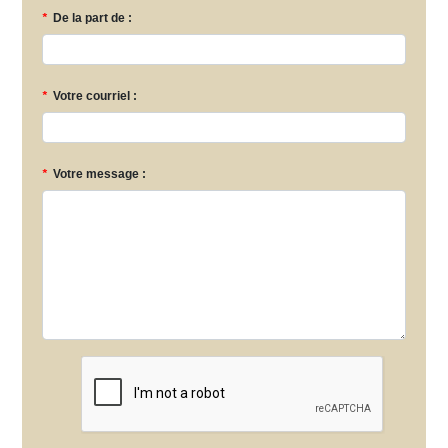
*
De la part de :
*
Votre courriel :
*
Votre message :