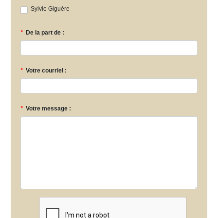
Sylvie Giguère
*
De la part de :
*
Votre courriel :
*
Votre message :