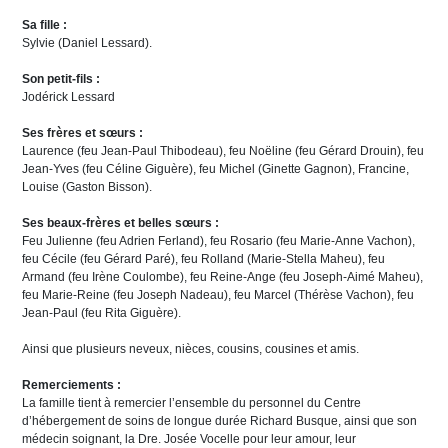
Sa fille :
Sylvie (Daniel Lessard).
Son petit-fils :
Jodérick Lessard
Ses frères et sœurs :
Laurence (feu Jean-Paul Thibodeau), feu Noëline (feu Gérard Drouin), feu
Jean-Yves (feu Céline Giguère), feu Michel (Ginette Gagnon), Francine,
Louise (Gaston Bisson).
Ses beaux-frères et belles sœurs :
Feu Julienne (feu Adrien Ferland), feu Rosario (feu Marie-Anne Vachon),
feu Cécile (feu Gérard Paré), feu Rolland (Marie-Stella Maheu), feu
Armand (feu Irène Coulombe), feu Reine-Ange (feu Joseph-Aimé Maheu),
feu Marie-Reine (feu Joseph Nadeau), feu Marcel (Thérèse Vachon), feu
Jean-Paul (feu Rita Giguère).
Ainsi que plusieurs neveux, nièces, cousins, cousines et amis.
Remerciements :
La famille tient à remercier l’ensemble du personnel du Centre
d’hébergement de soins de longue durée Richard Busque, ainsi que son
médecin soignant, la Dre. Josée Vocelle pour leur amour, leur