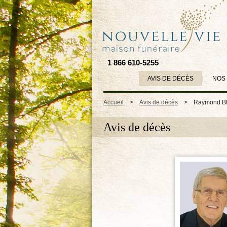
1 866 610-5255
AVIS DE DÉCÈS
|
NOS
Accueil
>
Avis de décès
>
Raymond 
Avis de décès