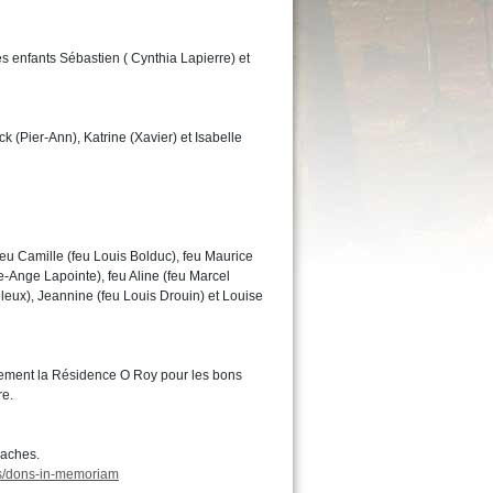
s enfants Sébastien ( Cynthia Lapierre) et
k (Pier-Ann), Katrine (Xavier) et Isabelle
feu Camille (feu Louis Bolduc), feu Maurice
-Ange Lapointe), feu Aline (feu Marcel
leux), Jeannine (feu Louis Drouin) et Louise
sement la Résidence O Roy pour les bons
re.
laches.
es/dons-in-memoriam