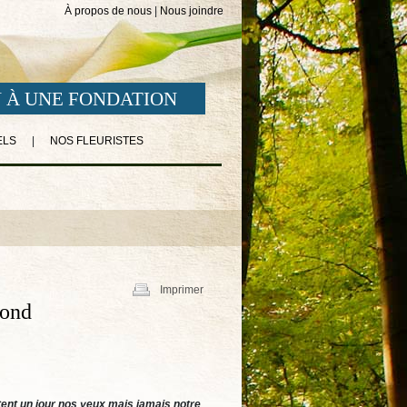
À propos de nous
|
Nous joindre
 À UNE FONDATION
ELS
|
NOS FLEURISTES
Imprimer
ond
ent un jour nos yeux mais jamais notre