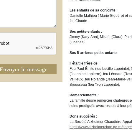
Les enfants de sa conjointe :
Danielle Mathieu ( Mario Giguère) et se
feu Claude.
Ses petits-enfants :
Jimmy (Kary-Ann), Mikaël (Clara), Patric
(Charles).
Ses 5 arrières petits-enfants
Il était le frère de :
Envoyer le message
Feu Paul-Émile (feu Lucille Lapointe), 
(Jeannine Lapierre), feu Léonard (Rose
Veilleux), feu Rolande (Jean-Marie-Veil
Brousseau (feu Yvon Lapointe).
Remerciements :
La famille désire remercier chaleureu
soins prodigués avec respect à leur pè
Dons suggérés
:
La Société Alzheimer Chaudière-Appa
https://www.alzheimerchap.qc.ca/pag