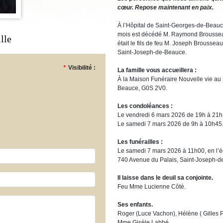
cœur. Repose maintenant en paix.
À l’Hôpital de Saint-Georges-de-Beauce,
mois est décédé M. Raymond Brousseau
lle
était le fils de feu M. Joseph Broussea
Saint-Joseph-de-Beauce.
*
Visibilité :
La famille vous accueillera :
À la Maison Funéraire Nouvelle vie au
Beauce, G0S 2V0.
Les condoléances :
Le vendredi 6 mars 2026 de 19h à 21h
Le samedi 7 mars 2026 de 9h à 10h45
Les funérailles :
Le samedi 7 mars 2026 à 11h00, en l’
740 Avenue du Palais, Saint-Joseph-
Il laisse dans le deuil sa conjointe.
Feu Mme Lucienne Côté.
Ses enfants.
Roger (Luce Vachon), Hélène ( Gilles 
Mme Gisèle Labbé.