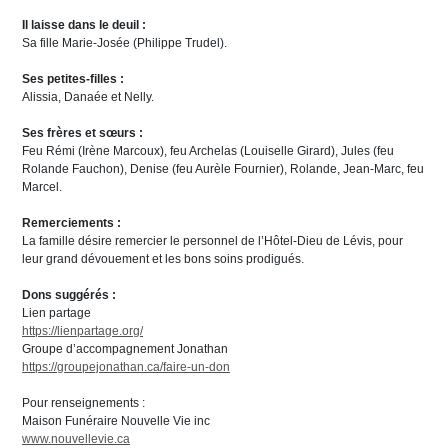
Il laisse dans le deuil :
Sa fille Marie-Josée (Philippe Trudel).
Ses petites-filles :
Alissia, Danaée et Nelly.
Ses frères et sœurs :
Feu Rémi (Irène Marcoux), feu Archelas (Louiselle Girard), Jules (feu
Rolande Fauchon), Denise (feu Aurèle Fournier), Rolande, Jean-Marc, feu
Marcel.
Remerciements :
La famille désire remercier le personnel de l’Hôtel-Dieu de Lévis, pour
leur grand dévouement et les bons soins prodigués.
Dons suggérés :
Lien partage
https://lienpartage.org/
Groupe d’accompagnement Jonathan
https://groupejonathan.ca/faire-un-don
Pour renseignements :
Maison Funéraire Nouvelle Vie inc
www.nouvellevie.ca