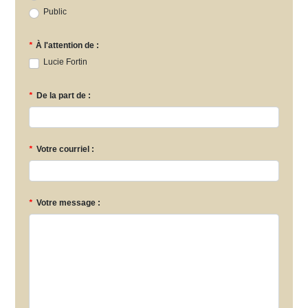
Public
*
À l'attention de :
Lucie Fortin
*
De la part de :
*
Votre courriel :
*
Votre message :