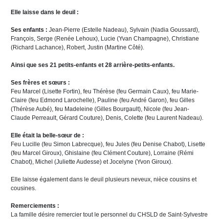
Elle laisse dans le deuil :
Ses enfants :
Jean-Pierre (Estelle Nadeau), Sylvain (Nadia Goussard),
François, Serge (Renée Lehoux), Lucie (Yvan Champagne), Christiane
(Richard Lachance), Robert, Justin (Martine Côté).
Ainsi que ses 21 petits-enfants et 28 arrière-petits-enfants.
Ses frères et sœurs :
Feu Marcel (Lisette Fortin), feu Thérèse (feu Germain Caux), feu Marie-
Claire (feu Edmond Larochelle), Pauline (feu André Garon), feu Gilles
(Thérèse Aubé), feu Madeleine (Gilles Bourgault), Nicole (feu Jean-
Claude Perreault, Gérard Couture), Denis, Colette (feu Laurent Nadeau).
Elle était la belle-sœur de :
Feu Lucille (feu Simon Labrecque), feu Jules (feu Denise Chabot), Lisette
(feu Marcel Giroux), Ghislaine (feu Clément Couture), Lorraine (Rémi
Chabot), Michel (Juliette Audesse) et Jocelyne (Yvon Giroux).
Elle laisse également dans le deuil plusieurs neveux, nièce cousins et
cousines.
Remerciements :
La famille désire remercier tout le personnel du CHSLD de Saint-Sylvestre