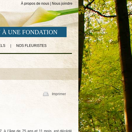
À propos de nous
|
Nous joindre
 À UNE FONDATION
ELS
|
NOS FLEURISTES
Imprimer
, à l’âge de 75 ans et 11 mois, est décédé