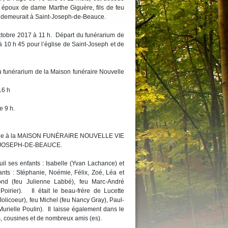
 époux de dame Marthe Giguère, fils de feu
l demeurait à Saint-Joseph-de-Beauce.
 octobre 2017 à 11 h. Départ du funérarium de
à 10 h 45 pour l’église de Saint-Joseph et de
u funérarium de la Maison funéraire Nouvelle
16 h
e 9 h.
confiée à la MAISON FUNÉRAIRE NOUVELLE VIE
T-JOSEPH-DE-BEAUCE.
uil ses enfants : Isabelle (Yvan Lachance) et
ants : Stéphanie, Noémie, Félix, Zoé, Léa et
ond (feu Julienne Labbé), feu Marc-André
oirier). Il était le beau-frère de Lucette
olicoeur), feu Michel (feu Nancy Gray), Paul-
Murielle Poulin). Il laisse également dans le
s, cousines et de nombreux amis (es).