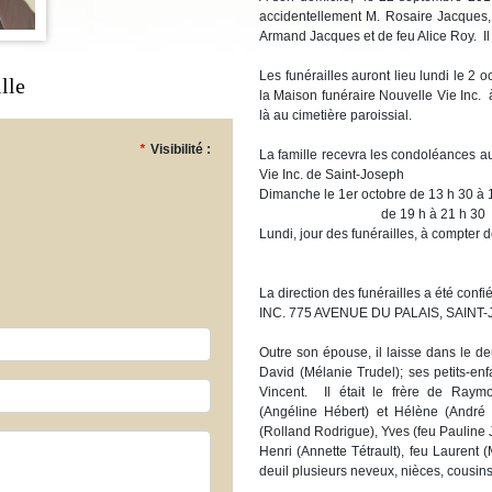
accidentellement M. Rosaire Jacques,
Armand Jacques et de feu Alice Roy. I
Les funérailles auront lieu lundi le 2
lle
la Maison funéraire Nouvelle Vie Inc. 
là au cimetière paroissial.
*
Visibilité :
La famille recevra les condoléances a
Vie Inc. de Saint-Joseph
Dimanche le 1er octobre de 13 h 30 à 
de 19 h à 21 h 30
Lundi, jour des funérailles, à compter d
La direction des funérailles a été 
INC. 775 AVENUE DU PALAIS, SAIN
Outre son épouse, il laisse dans le de
David (Mélanie Trudel); ses petits-enf
Vincent. Il était le frère de Raym
(Angéline Hébert) et Hélène (André P
(Rolland Rodrigue), Yves (feu Pauline J
Henri (Annette Tétrault), feu Laurent (
deuil plusieurs neveux, nièces, cousin