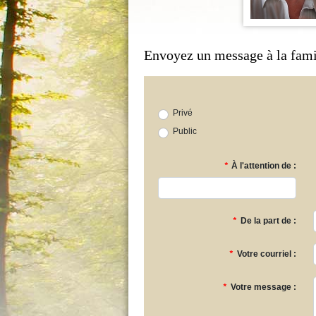
Envoyez un message à la fami
Privé
Public
*
À l'attention de :
*
De la part de :
*
Votre courriel :
*
Votre message :