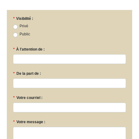
*
Visibilité :
Privé
Public
*
À l'attention de :
*
De la part de :
*
Votre courriel :
*
Votre message :