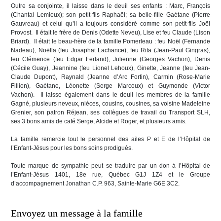
Outre sa conjointe, il laisse dans le deuil ses enfants : Marc, François
(Chantal Lemieux); son petit-fils Raphaël; sa belle-fille Gaétane (Pierre
Gauvreau) et celui qu’il a toujours considéré comme son petit-fils Joël
Provost. Il était le frère de Denis (Odette Neveu), Lise et feu Claude (Lison
Briard). Il était le beau-frère de la famille Pomerleau : feu Noël (Fernande
Nadeau), Noëlla (feu Josaphat Lachance), feu Rita (Jean-Paul Gingras),
feu Clémence (feu Edgar Ferland), Julienne (Georges Vachon), Denis
(Cécile Guay), Jeannine (feu Lionel Lehoux), Ginette, Jeanne (feu Jean-
Claude Dupont), Raynald (Jeanne d’Arc Fortin), Carmin (Rose-Marie
Fillion), Gaétane, Léonette (Serge Marcoux) et Guymonde (Victor
Vachon). Il laisse également dans le deuil les membres de la famille
Gagné, plusieurs neveux, nièces, cousins, cousines, sa voisine Madeleine
Grenier, son patron Réjean, ses collègues de travail du Transport SLH,
ses 3 bons amis de café Serge, Alcide et Roger, et plusieurs amis.
La famille remercie tout le personnel des ailes P et E de l’Hôpital de
l’Enfant-Jésus pour les bons soins prodigués.
Toute marque de sympathie peut se traduire par un don à l’Hôpital de
l’Enfant-Jésus 1401, 18e rue, Québec G1J 1Z4 et le Groupe
d’accompagnement Jonathan C.P. 963, Sainte-Marie G6E 3C2.
Envoyez un message à la famille