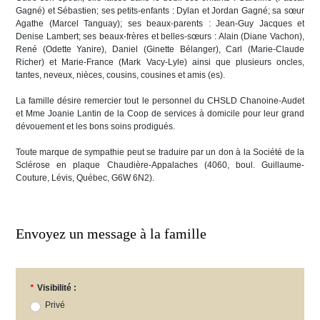
Gagné) et Sébastien; ses petits-enfants : Dylan et Jordan Gagné; sa sœur
Agathe (Marcel Tanguay); ses beaux-parents : Jean-Guy Jacques et
Denise Lambert; ses beaux-frères et belles-sœurs : Alain (Diane Vachon),
René (Odette Yanire), Daniel (Ginette Bélanger), Carl (Marie-Claude
Richer) et Marie-France (Mark Vacy-Lyle) ainsi que plusieurs oncles,
tantes, neveux, nièces, cousins, cousines et amis (es).
La famille désire remercier tout le personnel du CHSLD Chanoine-Audet
et Mme Joanie Lantin de la Coop de services à domicile pour leur grand
dévouement et les bons soins prodigués.
Toute marque de sympathie peut se traduire par un don à la Société de la
Sclérose en plaque Chaudière-Appalaches (4060, boul. Guillaume-
Couture, Lévis, Québec, G6W 6N2).
Envoyez un message à la famille
*
Visibilité :
Privé