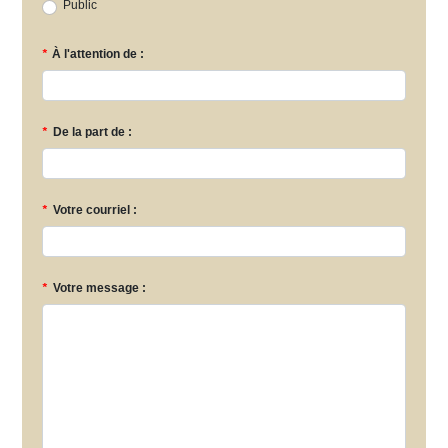
Public
*
À l'attention de :
*
De la part de :
*
Votre courriel :
*
Votre message :