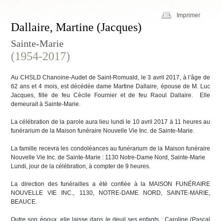
Imprimer
Dallaire, Martine (Jacques)
Sainte-Marie
(1954-2017)
Au CHSLD Chanoine-Audet de Saint-Romuald, le 3 avril 2017, à l’âge de
62 ans et 4 mois, est décédée dame Martine Dallaire, épouse de M. Luc
Jacques, fille de feu Cécile Fournier et de feu Raoul Dallaire. Elle
demeurait à Sainte-Marie.
La célébration de la parole aura lieu lundi le 10 avril 2017 à 11 heures au
funérarium de la Maison funéraire Nouvelle Vie Inc. de Sainte-Marie.
La famille recevra les condoléances au funérarium de la Maison funéraire
Nouvelle Vie Inc. de Sainte-Marie : 1130 Notre-Dame Nord, Sainte-Marie
Lundi, jour de la célébration, à compter de 9 heures.
La direction des funérailles a été confiée à la MAISON FUNÉRAIRE
NOUVELLE VIE INC., 1130, NOTRE-DAME NORD, SAINTE-MARIE,
BEAUCE.
Outre son époux, elle laisse dans le deuil ses enfants : Caroline (Pascal