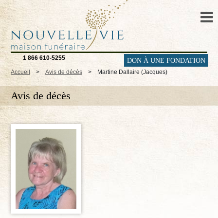
1 866 610-5255
DON À UNE FONDATION
Accueil
>
Avis de décès
>
Martine Dallaire (Jacques)
Avis de décès