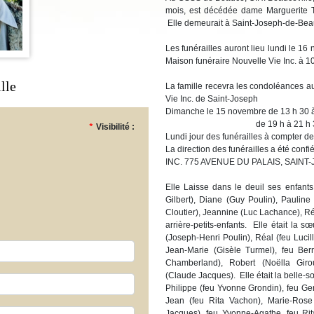
mois, est décédée dame Marguerite 
Elle demeurait à Saint-Joseph-de-Bea
Les funérailles auront lieu lundi le 1
Maison funéraire Nouvelle Vie Inc. à 10
lle
La famille recevra les condoléances a
Vie Inc. de Saint-Joseph
Dimanche le 15 novembre de 13 h 30 
de 19 h à 21 h 3
*
Visibilité :
Lundi jour des funérailles à compter de
La direction des funérailles a été 
INC. 775 AVENUE DU PALAIS, SAIN
Elle Laisse dans le deuil ses enfants
Gilbert), Diane (Guy Poulin), Pauline
Cloutier), Jeannine (Luc Lachance), Réa
arrière-petits-enfants. Elle était la 
(Joseph-Henri Poulin), Réal (feu Lucil
Jean-Marie (Gisèle Turmel), feu Ber
Chamberland), Robert (Noëlla Giro
(Claude Jacques). Elle était la belle-
Philippe (feu Yvonne Grondin), feu Ge
Jean (feu Rita Vachon), Marie-Rose
Jacques), feu Yvonne-Agathe, feu Rit