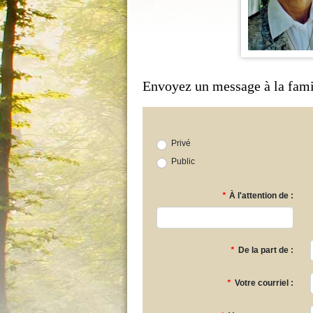
Envoyez un message à la fami
Privé
Public
*
À l'attention de :
*
De la part de :
*
Votre courriel :