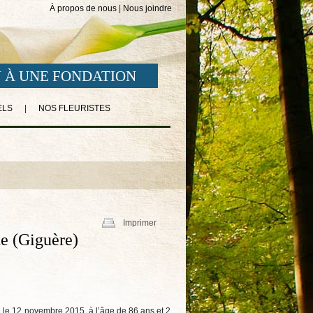
À propos de nous
|
Nous joindre
 À UNE FONDATION
ELS
|
NOS FLEURISTES
Imprimer
e (Giguère)
le 12 novembre 2015, à l’âge de 86 ans et 2