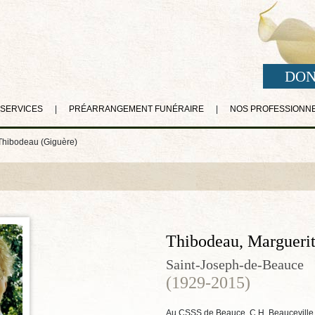
DON
 SERVICES
|
PRÉARRANGEMENT FUNÉRAIRE
|
NOS PROFESSIONN
Thibodeau (Giguère)
Thibodeau, Marguerit
Saint-Joseph-de-Beauce
(1929-2015)
Au CSSS de Beauce, C.H. Beauceville, 