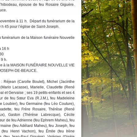
Thibodeau, épouse de feu Rosaire Giguère.
uce.
6 novembre à 11 h. Départ du funérarium de la
 h 45 pour l’église de Saint-Joseph.
u funérarium de la Maison funéraire Nouvelle
à 16 h
0
 9 h.
confiée à la MAISON FUNÉRAIRE NOUVELLE VIE
T-JOSEPH-DE-BEAUCE.
 : Réjean (Carolle Boulet), Michel (Jacinthe
 (Mario Lacasse), Marielle, Claudette (René
l et Gervaise ; ses 19 petits-enfants et ses 4
sœur de feu Sœur Eva (R.J.M.), feu Madeleine
le Loubier), feu Germaine (feu Léo Couture),
nadette, feu Frère Rosaire, Thérèse (René
ux), Gaston (Thérèse Labrecque), Cécile
sœur de feu Adrienne (feu Ephrem Maheu), feu
rmaine (feu Adélard Maheu), feu Joseph, feu
 (feu Henri Vachon), feu Émile (feu Irène
a (feu Jean-Paul Giguère), Valérien (Gisèle