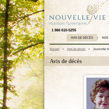
1 866 610-5255
AVIS DE DÉCÈS
|
NOS
Accueil
>
Avis de décès
>
Jeannette N
Avis de décès