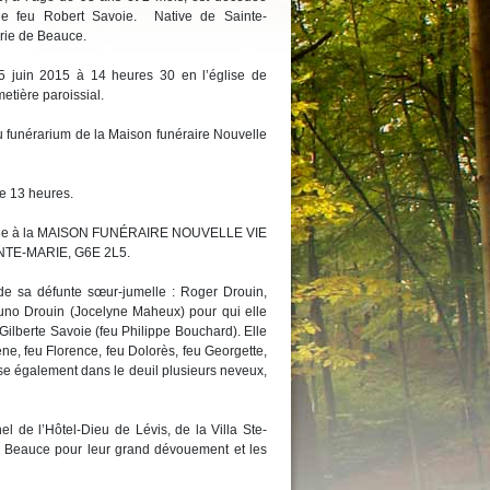
 feu Robert Savoie. Native de Sainte-
arie de Beauce.
 15 juin 2015 à 14 heures 30 en l’église de
etière paroissial.
u funérarium de la Maison funéraire Nouvelle
de 13 heures.
confiée à la MAISON FUNÉRAIRE NOUVELLE VIE
NTE-MARIE, G6E 2L5.
 de sa défunte sœur-jumelle : Roger Drouin,
uno Drouin (Jocelyne Maheux) pour qui elle
ilberte Savoie (feu Philippe Bouchard). Elle
ne, feu Florence, feu Dolorès, feu Georgette,
se également dans le deuil plusieurs neveux,
el de l’Hôtel-Dieu de Lévis, de la Villa Ste-
 Beauce pour leur grand dévouement et les