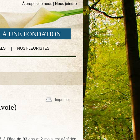
À propos de nous
|
Nous joindre
 À UNE FONDATION
ELS
|
NOS FLEURISTES
Imprimer
avoie)
15, à l’âge de 93 ans et 2 mois, est décédée