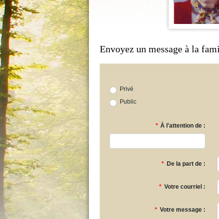
Envoyez un message à la fami
Privé
Public
*
À l'attention de :
*
De la part de :
*
Votre courriel :
*
Votre message :