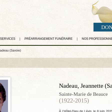
DON
 SERVICES
|
PRÉARRANGEMENT FUNÉRAIRE
|
NOS PROFESSIONN
adeau (Savoie)
Nadeau, Jeannette (S
Sainte-Marie de Beauce
(1922-2015)
À l’Hôtel-Dieu de Lévis, le 8 juin 20