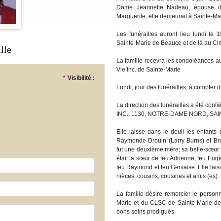
Dame Jeannette Nadeau, épouse de
Marguerite, elle demeurait à Sainte-M
Les funérailles auront lieu lundi le
Sainte-Marie de Beauce et de là au Cim
lle
La famille recevra les condoléances a
Vie Inc. de Sainte-Marie
*
Visibilité :
Lundi, jour des funérailles, à compter 
La direction des funérailles a été 
INC., 1130, NOTRE-DAME NORD, SAI
Elle laisse dans le deuil les enfants
Raymonde Drouin (Larry Burns) et Br
fut une deuxième mère; sa belle-sœur G
était la sœur de feu Adrienne, feu Eugè
feu Raymond et feu Gervaise. Elle lais
nièces, cousins, cousines et amis (es).
La famille désire remercier le personn
Marie et du CLSC de Sainte-Marie de
bons soins prodigués.