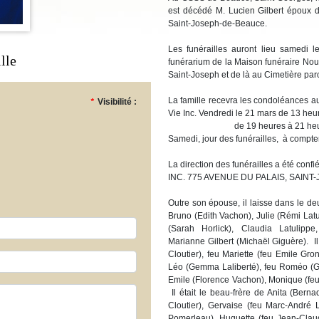
est décédé M. Lucien Gilbert époux 
Saint-Joseph-de-Beauce.
Les funérailles auront lieu samed
lle
funérarium de la Maison funéraire Nouv
Saint-Joseph et de là au Cimetière paro
La famille recevra les condoléances a
*
Visibilité :
Vie Inc. Vendredi le 21 mars de 13 heu
de 19 heures à 21 heur
Samedi, jour des funérailles, à compte
La direction des funérailles a été 
INC. 775 AVENUE DU PALAIS, SAIN
Outre son épouse, il laisse dans le de
Bruno (Edith Vachon), Julie (Rémi Latul
(Sarah Horlick), Claudia Latulippe
Marianne Gilbert (Michaël Giguère). Il 
Cloutier), feu Mariette (feu Emile Gro
Léo (Gemma Laliberté), feu Roméo (Gi
Emile (Florence Vachon), Monique (fe
Il était le beau-frère de Anita (Bern
Cloutier), Gervaise (feu Marc-André 
Pomerleau), Huguette (feu Jean-Claud