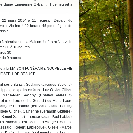
de dame Emérienne Sylvain. Il demeurait à
i le 22 mars 2014 à 11 heures. Départ du
elle Vie Inc. à 10 heures 45 pour l’église de
issial.
u funérarium de la Maison funéraire Nouvelle
res 30 à 16 heures
es 30
r de 9 heures.
confiée à la MAISON FUNÉRAIRE NOUVELLE VIE
T-JOSEPH-DE-BEAUCE.
uil ses enfants : Guylaine (Jacques Sévigny),
ippe); ses petits-enfants : Luc-Olivier Gilbert
, Marie-Pier Sévigny (Charles Verreault),
était le frère de feu Gérard (feu Marie-Laure
ndin), feu Edouard (feu Marie-Claire Poulin),
sèle Cliche), Catherine (Bernadin Giguère),
u Benoît Gagné), Thérèse (Jean-Paul Labbé).
adin Nadeau), feu Jeanne-d’Arc (feu Maurice
Lessard, Robert Labrecque), Gisèle (Marcel
e Paré). Il laisse également dans le deuil