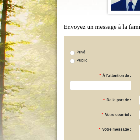
Envoyez un message à la fami
Privé
Public
*
À l'attention de :
*
De la part de :
*
Votre courriel :
*
Votre message :