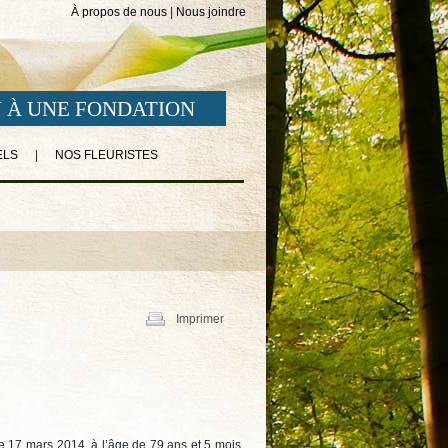
À propos de nous
|
Nous joindre
 À UNE FONDATION
ELS
|
NOS FLEURISTES
Imprimer
 17 mars 2014, à l’âge de 79 ans et 5 mois,