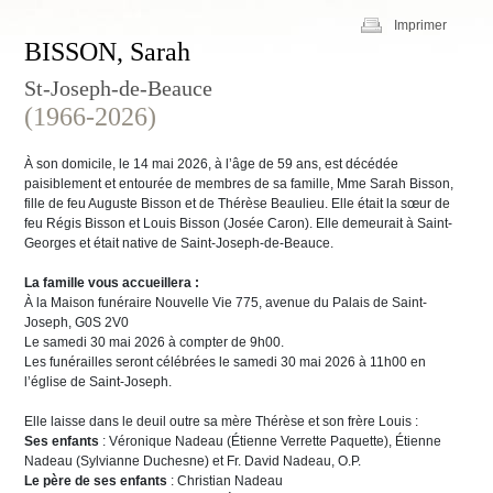
Imprimer
BISSON, Sarah
St-Joseph-de-Beauce
(1966-2026)
À son domicile, le 14 mai 2026, à l’âge de 59 ans, est décédée
paisiblement et entourée de membres de sa famille, Mme Sarah Bisson,
fille de feu Auguste Bisson et de Thérèse Beaulieu. Elle était la sœur de
feu Régis Bisson et Louis Bisson (Josée Caron). Elle demeurait à Saint-
Georges et était native de Saint-Joseph-de-Beauce.
La famille vous accueillera :
À la Maison funéraire Nouvelle Vie 775, avenue du Palais de Saint-
Joseph, G0S 2V0
Le samedi 30 mai 2026 à compter de 9h00.
Les funérailles seront célébrées le samedi 30 mai 2026 à 11h00 en
l’église de Saint-Joseph.
Elle laisse dans le deuil outre sa mère Thérèse et son frère Louis :
Ses enfants
: Véronique Nadeau (Étienne Verrette Paquette), Étienne
Nadeau (Sylvianne Duchesne) et Fr. David Nadeau, O.P.
Le père de ses enfants
: Christian Nadeau