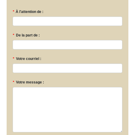
*
À l'attention de :
*
De la part de :
*
Votre courriel :
*
Votre message :