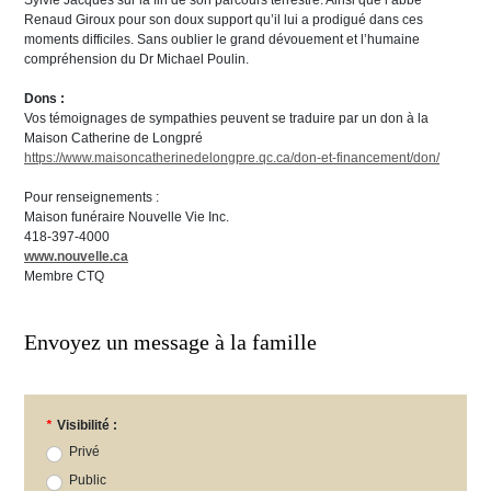
Sylvie Jacques sur la fin de son parcours terrestre. Ainsi que l’abbé
Renaud Giroux pour son doux support qu’il lui a prodigué dans ces
moments difficiles. Sans oublier le grand dévouement et l’humaine
compréhension du Dr Michael Poulin.
Dons :
Vos témoignages de sympathies peuvent se traduire par un don à la
Maison Catherine de Longpré
https://www.maisoncatherinedelongpre.qc.ca/don-et-financement/don/
Pour renseignements :
Maison funéraire Nouvelle Vie Inc.
418-397-4000
www.nouvelle.ca
Membre CTQ
Envoyez un message à la famille
*
Visibilité :
Privé
Public