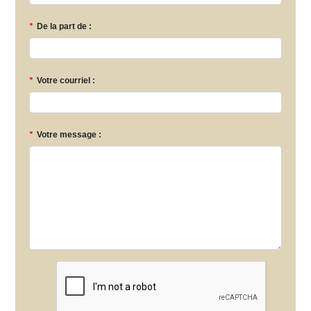
*
De la part de :
*
Votre courriel :
*
Votre message :