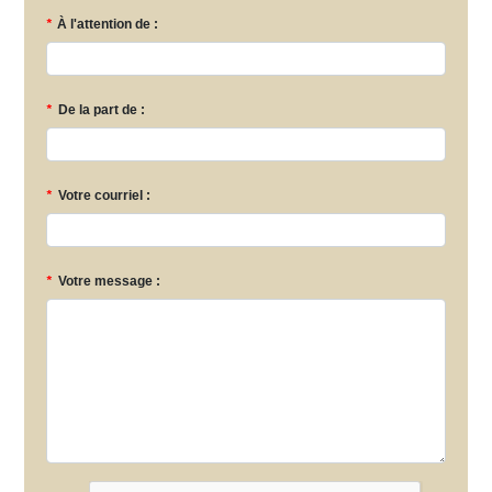
*
À l'attention de :
*
De la part de :
*
Votre courriel :
*
Votre message :