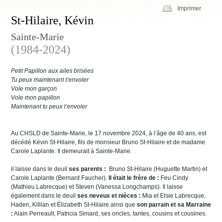
Imprimer
St-Hilaire, Kévin
Sainte-Marie
(1984-2024)
Petit Papillon aux ailes brisées
Tu peux maintenant t’envoler
Vole mon garçon
Vole mon papillon
Maintenant tu peux t’envoler
Au CHSLD de Sainte-Marie, le 17 novembre 2024, à l’âge de 40 ans, est
décédé Kévin St-Hilaire, fils de monsieur Bruno St-Hilaire et de madame
Carole Laplante. Il demeurait à Sainte-Marie.
il laisse dans le deuil
ses parents :
Bruno St-Hilaire (Huguette Martin) et
Carole Laplante (Bernard Faucher).
Il était le frère de :
Feu Cindy
(Mathieu Labrecque) et Steven (Vanessa Longchamps). Il laisse
également dans le deuil
ses neveux et nièces :
Mia et Elsie Labrecque,
Haden, Killian et Élizabeth St-Hilaire ainsi que
son parrain et sa Marraine
:
Alain Perreault, Patricia Simard, ses oncles, tantes, cousins et cousines.