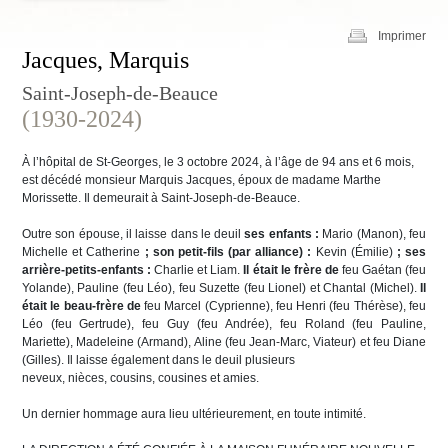
Imprimer
Jacques, Marquis
Saint-Joseph-de-Beauce
(1930-2024)
À l’hôpital de St-Georges, le 3 octobre 2024, à l’âge de 94 ans et 6 mois,
est décédé monsieur Marquis Jacques, époux de madame Marthe
Morissette. Il demeurait à Saint-Joseph-de-Beauce.
Outre son épouse, il laisse dans le deuil
ses enfants :
Mario (Manon), feu
Michelle et Catherine
; son petit-fils (par alliance) :
Kevin (Émilie)
; ses
arrière-petits-
enfants :
Charlie et Liam.
Il était le frère de
feu Gaétan (feu
Yolande), Pauline (feu Léo), feu Suzette (feu Lionel) et Chantal (Michel).
Il
était le beau-frère de
feu Marcel (Cyprienne), feu Henri (feu Thérèse), feu
Léo (feu Gertrude), feu Guy (feu Andrée), feu Roland (feu Pauline,
Mariette), Madeleine (Armand), Aline (feu Jean-Marc, Viateur) et feu Diane
(Gilles). Il laisse également dans le deuil plusieurs
neveux, nièces, cousins, cousines et amies.
Un dernier hommage aura lieu ultérieurement, en toute intimité.