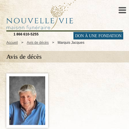
1 866 610-5255
DON À UNE FONDATION
Accueil
>
Avis de décès
>
Marquis Jacques
Avis de décès