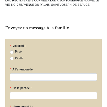
LA DIRECTION A ÉTÉ CONFIÉE À LA MAISON FUNÉRAIRE NOUVELLE
VIE INC. 775 AVENUE DU PALAIS, SAINT-JOSEPH-DE-BEAUCE.
Envoyez un message à la famille
*
Visibilité :
Privé
Public
*
À l'attention de :
*
De la part de :
*
Votre courriel :